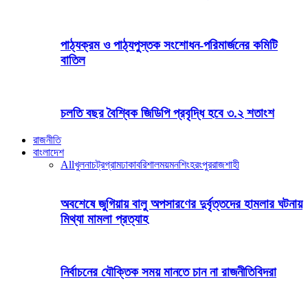
পাঠ্যক্রম ও পাঠ্যপুস্তক সংশোধন-পরিমার্জনের কমিটি
বাতিল
চলতি বছর বৈশ্বিক জিডিপি প্রবৃদ্ধি হবে ৩.২ শতাংশ
রাজনীতি
বাংলাদেশ
All
খুলনা
চট্রগ্রাম
ঢাকা
বরিশাল
ময়মনশিংহ
রংপুর
রাজশাহী
অবশেষে জুগিয়ায় বালু অপসারণের দুর্বৃত্তদের হামলার ঘটনায়
মিথ্যা মামলা প্রত্যাহ
নির্বাচনের যৌক্তিক সময় মানতে চান না রাজনীতিবিদরা