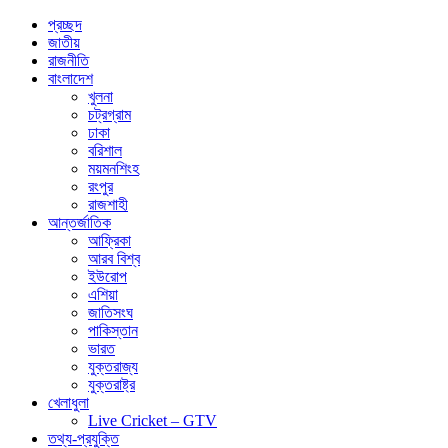
প্রচ্ছদ
জাতীয়
রাজনীতি
বাংলাদেশ
খুলনা
চট্রগ্রাম
ঢাকা
বরিশাল
ময়মনশিংহ
রংপুর
রাজশাহী
আন্তর্জাতিক
আফ্রিকা
আরব বিশ্ব
ইউরোপ
এশিয়া
জাতিসংঘ
পাকিস্তান
ভারত
যুক্তরাজ্য
যুক্তরাষ্ট্র
খেলাধুলা
Live Cricket – GTV
তথ্য-প্রযুক্তি