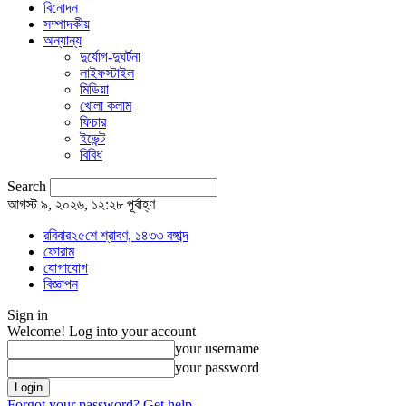
বিনোদন
সম্পাদকীয়
অন্যান্য
দুর্যোগ-দুঘর্টনা
লাইফস্টাইল
মিডিয়া
খোলা কলাম
ফিচার
ইভেন্ট
বিবিধ
Search
আগস্ট ৯, ২০২৬, ১২:২৮ পূর্বাহ্ণ
রবিবার২৫শে শ্রাবণ, ১৪৩৩ বঙ্গাব্দ
ফোরাম
যোগাযোগ
বিজ্ঞাপন
Sign in
Welcome! Log into your account
your username
your password
Forgot your password? Get help