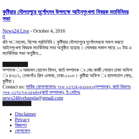
কুষ্টিয়ার দৌলতপুরে দূর্গোৎসব উপলক্ষে আইনশৃংখলা বিষয়ক মতবিনিময়
সভা
News24 Live
-
October 4, 2016
0
রনি অাহমেদ, বিশেষ প্রতিনিধি। কুষ্টিয়ার দৌলতপুরে দূর্গোৎসবকে সফল করতে
আইনশৃংখলা বিষয়ক মতবিনিময় সভা অনুষ্ঠিত হয়েছে। সোমবার সকাল সাড়ে ১০ টায় এ
মতবিনিময় সভা অনুষ্ঠিত...
ABOUT US
সম্পাদক ঃ আজমল হোসেন মিলন, বার্তা সম্পাদক ঃ মোঃ কাজী সোহান ঢাকা অফিস
ঃ ৪৩১/২, তেজগাঁও শিল্প এলাকা, ঢাকা-১২০৮। কুষ্টিয়া অফিস ঃ হাসপাতাল মোড়,
কুষ্টিয়া।
Contact us:
সার্বিক যোগাগাযোগঃ +৮৮ ০১৭১৪-৬২৮৮৮০(সম্পাদক), বার্তা বিভাগঃ
+৮৮ ০১৭২৭-৮২৫৬৪৮(বার্তা সম্পাদক), ই-মেইলঃ
news24livebangla@gmail.com
FOLLOW US
Disclaimer
Privacy
বিজ্ঞাপন
যোগাযোগ