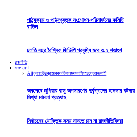
পাঠ্যক্রম ও পাঠ্যপুস্তক সংশোধন-পরিমার্জনের কমিটি
বাতিল
চলতি বছর বৈশ্বিক জিডিপি প্রবৃদ্ধি হবে ৩.২ শতাংশ
রাজনীতি
বাংলাদেশ
All
খুলনা
চট্রগ্রাম
ঢাকা
বরিশাল
ময়মনশিংহ
রংপুর
রাজশাহী
অবশেষে জুগিয়ায় বালু অপসারণের দুর্বৃত্তদের হামলার ঘটনায়
মিথ্যা মামলা প্রত্যাহ
নির্বাচনের যৌক্তিক সময় মানতে চান না রাজনীতিবিদরা