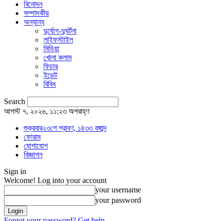
বিনোদন
সম্পাদকীয়
অন্যান্য
দুর্যোগ-দুঘর্টনা
লাইফস্টাইল
মিডিয়া
খোলা কলাম
ফিচার
ইভেন্ট
বিবিধ
Search
আগস্ট ৭, ২০২৬, ১১:২৩ অপরাহ্ণ
শুক্রবার২৩শে শ্রাবণ, ১৪৩৩ বঙ্গাব্দ
ফোরাম
যোগাযোগ
বিজ্ঞাপন
Sign in
Welcome! Log into your account
your username
your password
Forgot your password? Get help