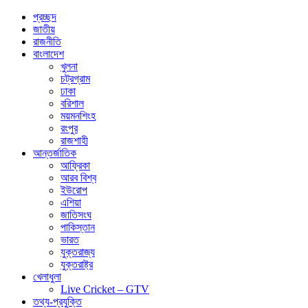
প্রচ্ছদ
জাতীয়
রাজনীতি
বাংলাদেশ
খুলনা
চট্রগ্রাম
ঢাকা
বরিশাল
ময়মনশিংহ
রংপুর
রাজশাহী
আন্তর্জাতিক
আফ্রিকা
আরব বিশ্ব
ইউরোপ
এশিয়া
জাতিসংঘ
পাকিস্তান
ভারত
যুক্তরাজ্য
যুক্তরাষ্ট্র
খেলাধুলা
Live Cricket – GTV
তথ্য-প্রযুক্তি