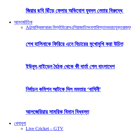
জিয়ার ছবি ছিঁড়ে ফেলার অভিযোগ যুবদল নেতার বিরুদ্ধে
আন্তর্জাতিক
All
আফ্রিকা
আরব বিশ্ব
ইউরোপ
এশিয়া
জাতিসংঘ
পাকিস্তান
ভারত
যুক্তরাজ্য
য
শেখ হাসিনাকে ফিরিয়ে এনে বিচারের মুখোমুখি করা উচিত
ইউনূস-বাইডেন বৈঠক থেকে কী বার্তা পেল বাংলাদেশ
নির্বাচন কমিশন আটকে দিল মমতার ‘বাঘিনী’
আলজেরিয়ায় সামরিক বিমান বিধ্বস্ত
খেলাধুলা
Live Cricket – GTV