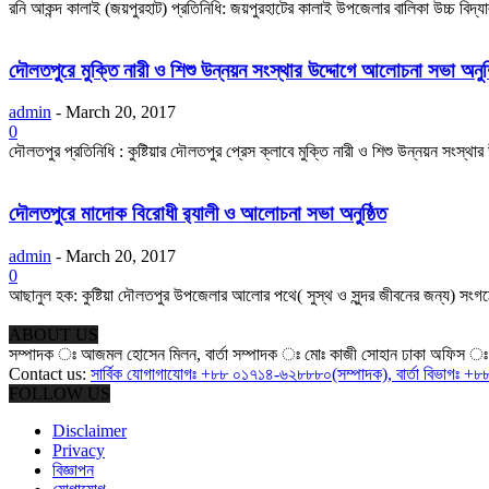
রনি আকন্দ কালাই (জয়পুরহাট) প্রতিনিধি: জয়পুরহাটের কালাই উপজেলার বালিকা উচ্চ বিদ্য
দৌলতপুরে মুক্তি নারী ও শিশু উন্নয়ন সংস্থার উদ্দোগে আলোচনা সভা অনুষ্
admin
-
March 20, 2017
0
দৌলতপুর প্রতিনিধি : কুষ্টিয়ার দৌলতপুর প্রেস ক্লাবে মুক্তি নারী ও শিশু উন্নয়ন সংস্থা
দৌলতপুরে মাদোক বিরোধী র‍্যালী ও আলোচনা সভা অনুষ্ঠিত
admin
-
March 20, 2017
0
আছানুল হক: কুষ্টিয়া দৌলতপুর উপজেলার আলোর পথে( সুস্থ ও সুন্দর জীবনের জন্য) সং
ABOUT US
সম্পাদক ঃ আজমল হোসেন মিলন, বার্তা সম্পাদক ঃ মোঃ কাজী সোহান ঢাকা অফিস ঃ ৪৩১
Contact us:
সার্বিক যোগাগাযোগঃ +৮৮ ০১৭১৪-৬২৮৮৮০(সম্পাদক), বার্তা বিভাগঃ
FOLLOW US
Disclaimer
Privacy
বিজ্ঞাপন