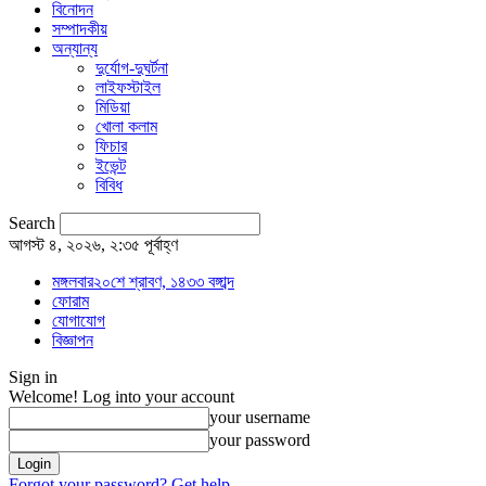
বিনোদন
সম্পাদকীয়
অন্যান্য
দুর্যোগ-দুঘর্টনা
লাইফস্টাইল
মিডিয়া
খোলা কলাম
ফিচার
ইভেন্ট
বিবিধ
Search
আগস্ট ৪, ২০২৬, ২:৩৫ পূর্বাহ্ণ
মঙ্গলবার২০শে শ্রাবণ, ১৪৩৩ বঙ্গাব্দ
ফোরাম
যোগাযোগ
বিজ্ঞাপন
Sign in
Welcome! Log into your account
your username
your password
Forgot your password? Get help