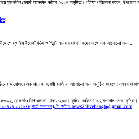
ালয়ে সৃজনশীল মেধাবী অন্বেষন পরীক্ষা-২০১৭ অনুষ্ঠিত। পরীক্ষা পরিচালনা করেন, উপজেলা ম
ঠিত
র উদ্দোগে স্থানীয় ইলেকট্রনিক্স ও প্রিন্ট মিডিয়ার সাংবাদিকদের সাথে এক আলোচনা সভা...
গঠোনের আয়োজনে এক মাদোক বিরোধী র‍্যালী ও আলোচনা সভা অনুষ্ঠিত হয়েছে।সমবার সাকাল
/২, তেজগাঁও শিল্প এলাকা, ঢাকা-১২০৮। কুষ্টিয়া অফিস ঃ হাসপাতাল মোড়, কুষ্টিয়া।
 +৮৮ ০১৭২৭-৮২৫৬৪৮(বার্তা সম্পাদক), ই-মেইলঃ news24livebangla@gmail.com