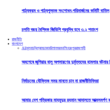
পাঠ্যক্রম ও পাঠ্যপুস্তক সংশোধন-পরিমার্জনের কমিটি বাতিল
চলতি বছর বৈশ্বিক জিডিপি প্রবৃদ্ধি হবে ৩.২ শতাংশ
রাজনীতি
বাংলাদেশ
All
খুলনা
চট্রগ্রাম
ঢাকা
বরিশাল
ময়মনশিংহ
রংপুর
রাজশাহী
অবশেষে জুগিয়ায় বালু অপসারণের দুর্বৃত্তদের হামলার ঘটনায় 
নির্বাচনের যৌক্তিক সময় মানতে চান না রাজনীতিবিদরা
আমার দেশ পত্রিকার মাহমুদুর রহমান আদালতে আত্মসমর্পণ