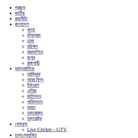
প্রচ্ছদ
জাতীয়
রাজনীতি
বাংলাদেশ
খুলনা
চট্রগ্রাম
ঢাকা
বরিশাল
ময়মনশিংহ
রংপুর
রাজশাহী
আন্তর্জাতিক
আফ্রিকা
আরব বিশ্ব
ইউরোপ
এশিয়া
জাতিসংঘ
পাকিস্তান
ভারত
যুক্তরাজ্য
যুক্তরাষ্ট্র
খেলাধুলা
Live Cricket – GTV
তথ্য-প্রযুক্তি