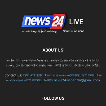
ABOUT US
সম্পাদক ঃ আজমল হোসেন মিলন, বার্তা সম্পাদক ঃ মোঃ কাজী সোহান ঢাকা অফিস ঃ
৪৩১/২, তেজগাঁও শিল্প এলাকা, ঢাকা-১২০৮। কুষ্টিয়া অফিস ঃ হাসপাতাল মোড়, কুষ্টিয়া।
Contact us:
সার্বিক যোগাগাযোগঃ +৮৮ ০১৭১৪-৬২৮৮৮০(সম্পাদক), বার্তা বিভাগঃ +৮৮
০১৭২৭-৮২৫৬৪৮(বার্তা সম্পাদক), ই-মেইলঃ news24livebangla@gmail.com
FOLLOW US