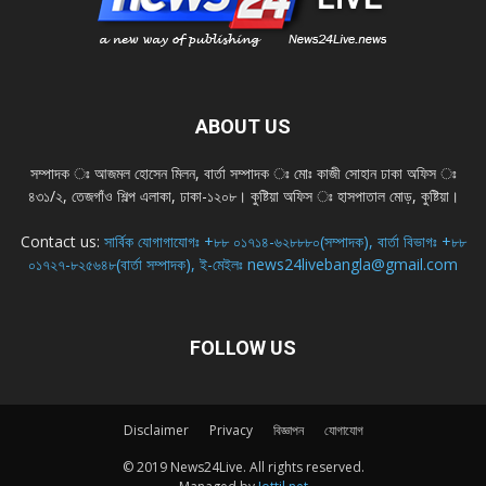
ABOUT US
সম্পাদক ঃ আজমল হোসেন মিলন, বার্তা সম্পাদক ঃ মোঃ কাজী সোহান ঢাকা অফিস ঃ
৪৩১/২, তেজগাঁও শিল্প এলাকা, ঢাকা-১২০৮। কুষ্টিয়া অফিস ঃ হাসপাতাল মোড়, কুষ্টিয়া।
Contact us:
সার্বিক যোগাগাযোগঃ +৮৮ ০১৭১৪-৬২৮৮৮০(সম্পাদক), বার্তা বিভাগঃ +৮৮
০১৭২৭-৮২৫৬৪৮(বার্তা সম্পাদক), ই-মেইলঃ news24livebangla@gmail.com
FOLLOW US
Disclaimer
Privacy
বিজ্ঞাপন
যোগাযোগ
© 2019 News24Live. All rights reserved.