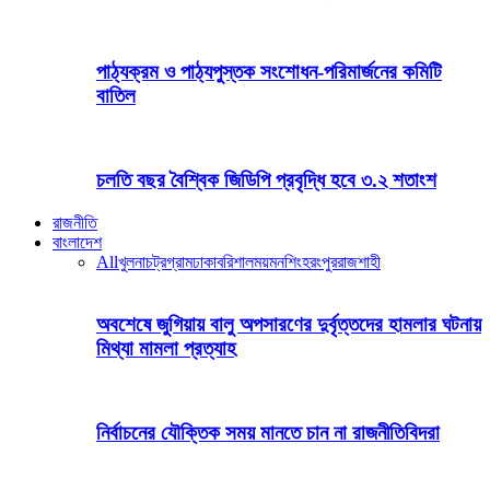
পাঠ্যক্রম ও পাঠ্যপুস্তক সংশোধন-পরিমার্জনের কমিটি
বাতিল
চলতি বছর বৈশ্বিক জিডিপি প্রবৃদ্ধি হবে ৩.২ শতাংশ
রাজনীতি
বাংলাদেশ
All
খুলনা
চট্রগ্রাম
ঢাকা
বরিশাল
ময়মনশিংহ
রংপুর
রাজশাহী
অবশেষে জুগিয়ায় বালু অপসারণের দুর্বৃত্তদের হামলার ঘটনায়
মিথ্যা মামলা প্রত্যাহ
নির্বাচনের যৌক্তিক সময় মানতে চান না রাজনীতিবিদরা