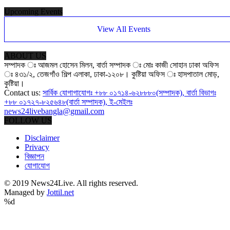
Upcoming Events
View All Events
ABOUT US
সম্পাদক ঃ আজমল হোসেন মিলন, বার্তা সম্পাদক ঃ মোঃ কাজী সোহান ঢাকা অফিস
ঃ ৪৩১/২, তেজগাঁও শিল্প এলাকা, ঢাকা-১২০৮। কুষ্টিয়া অফিস ঃ হাসপাতাল মোড়,
কুষ্টিয়া।
Contact us:
সার্বিক যোগাগাযোগঃ +৮৮ ০১৭১৪-৬২৮৮৮০(সম্পাদক), বার্তা বিভাগঃ
+৮৮ ০১৭২৭-৮২৫৬৪৮(বার্তা সম্পাদক), ই-মেইলঃ
news24livebangla@gmail.com
FOLLOW US
Disclaimer
Privacy
বিজ্ঞাপন
যোগাযোগ
© 2019 News24Live. All rights reserved.
Managed by
Jottil.net
%d