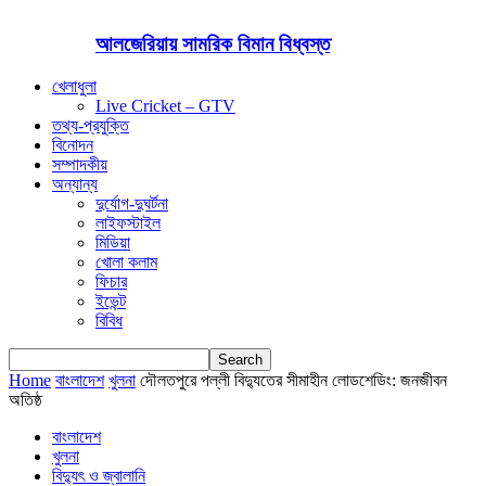
আলজেরিয়ায় সামরিক বিমান বিধ্বস্ত
খেলাধুলা
Live Cricket – GTV
তথ্য-প্রযুক্তি
বিনোদন
সম্পাদকীয়
অন্যান্য
দুর্যোগ-দুঘর্টনা
লাইফস্টাইল
মিডিয়া
খোলা কলাম
ফিচার
ইভেন্ট
বিবিধ
Home
বাংলাদেশ
খুলনা
দৌলতপুরে পল্লী বিদ্যুতের সীমাহীন লোডশেডিং: জনজীবন
অতিষ্ঠ
বাংলাদেশ
খুলনা
বিদ্যুৎ ও জ্বালানি