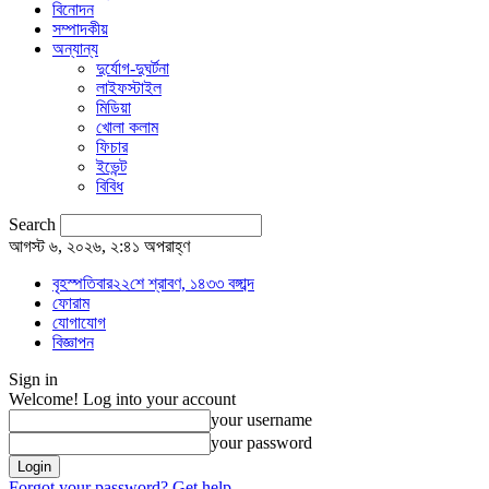
বিনোদন
সম্পাদকীয়
অন্যান্য
দুর্যোগ-দুঘর্টনা
লাইফস্টাইল
মিডিয়া
খোলা কলাম
ফিচার
ইভেন্ট
বিবিধ
Search
আগস্ট ৬, ২০২৬, ২:৪১ অপরাহ্ণ
বৃহস্পতিবার২২শে শ্রাবণ, ১৪৩৩ বঙ্গাব্দ
ফোরাম
যোগাযোগ
বিজ্ঞাপন
Sign in
Welcome! Log into your account
your username
your password
Forgot your password? Get help