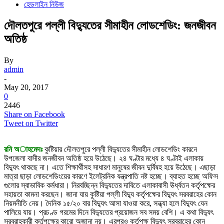
হেডলাইন নিউজ
দৌলতপুরে পল্লী বিদ্যুতের সীমাহীন লোডশেডিং: জনজীবন
অতিষ্ঠ
By
admin
-
May 20, 2017
0
2446
Share on Facebook
Tweet on Twitter
রনি অাহমেদঃ
কুষ্টিয়ার দৌলতপুরে পল্লী বিদ্যুতের সীমাহীন লোডশেডিং কারনে
উপজেলা বাসীর জনজীবন অতিষ্ঠ হয়ে উঠেছে। ২৪ ঘণ্টার মধ্যে ৪ ঘণ্টাই এলাকায়
বিদ্যুৎ থাকছে না। এতে শিক্ষার্থীসহ সাধারণ মানুষের জীবন দুর্বিষহ হয়ে উঠেছে। এছাড়া
মাত্রা ছাড়া লোডশেডিংয়ের কারণে ইলেট্রনিক যন্ত্রপাতি নষ্ট হচ্ছে। ব্যাহত হচ্ছে অফিস
গুলোর স্বাভাবিক কর্মধারা। নিরবচ্ছিন্ন বিদ্যুতের দাবিতে এলাকাবাসী ঊর্ধ্বতন কর্তৃপক্ষের
সহায়তা কামনা করছেন। জানা যায় কুষ্টিয়া পল্লী বিদ্যু কর্তৃপক্ষের বিদ্যুৎ সরবরাহের কোন
নিয়মনীতি নেয়। দৈনিক ১৫/২০ বার বিদ্যুৎ আসা যাওয়া করে, সন্ধ্যা হলে বিদ্যুৎ যেন
পালিয়ে যায়। প্রচণ্ড গরমের দিনে বিদ্যুতের প্রয়োজন সব সময় বেশি। এ কথা বিদ্যুৎ
সরবরাহকারী কর্তৃপক্ষের কারো অজানা নয়। এরপরও কর্তৃপক্ষ বিদ্যুৎ সরবরাহের কোন