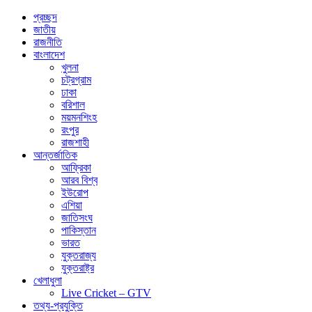
প্রচ্ছদ
জাতীয়
রাজনীতি
বাংলাদেশ
খুলনা
চট্রগ্রাম
ঢাকা
বরিশাল
ময়মনশিংহ
রংপুর
রাজশাহী
আন্তর্জাতিক
আফ্রিকা
আরব বিশ্ব
ইউরোপ
এশিয়া
জাতিসংঘ
পাকিস্তান
ভারত
যুক্তরাজ্য
যুক্তরাষ্ট্র
খেলাধুলা
Live Cricket – GTV
তথ্য-প্রযুক্তি