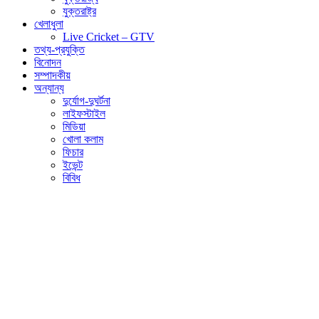
যুক্তরাষ্ট্র
খেলাধুলা
Live Cricket – GTV
তথ্য-প্রযুক্তি
বিনোদন
সম্পাদকীয়
অন্যান্য
দুর্যোগ-দুঘর্টনা
লাইফস্টাইল
মিডিয়া
খোলা কলাম
ফিচার
ইভেন্ট
বিবিধ