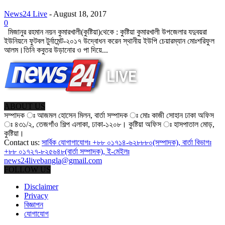
News24 Live
-
August 18, 2017
0
মিজানুর রহমান নয়ন কুমারখালী(কুষ্টিয়া)থেকে : কুষ্টিয়া কুমারখালী উপজেলার যদুবয়রা
ইউনিয়নে ফুটবল টুর্নামেন্ট-২০১৭ উদ্বোধন করেন স্থানীয় ইউপি চেয়ারম্যান মোঃশরিফুল
আলম।তিনি কবুতর উড়ানোর ও পা দিয়ে...
ABOUT US
সম্পাদক ঃ আজমল হোসেন মিলন, বার্তা সম্পাদক ঃ মোঃ কাজী সোহান ঢাকা অফিস
ঃ ৪৩১/২, তেজগাঁও শিল্প এলাকা, ঢাকা-১২০৮। কুষ্টিয়া অফিস ঃ হাসপাতাল মোড়,
কুষ্টিয়া।
Contact us:
সার্বিক যোগাগাযোগঃ +৮৮ ০১৭১৪-৬২৮৮৮০(সম্পাদক), বার্তা বিভাগঃ
+৮৮ ০১৭২৭-৮২৫৬৪৮(বার্তা সম্পাদক), ই-মেইলঃ
news24livebangla@gmail.com
FOLLOW US
Disclaimer
Privacy
বিজ্ঞাপন
যোগাযোগ