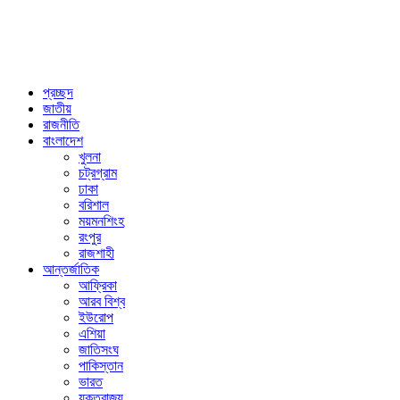
প্রচ্ছদ
জাতীয়
রাজনীতি
বাংলাদেশ
খুলনা
চট্রগ্রাম
ঢাকা
বরিশাল
ময়মনশিংহ
রংপুর
রাজশাহী
আন্তর্জাতিক
আফ্রিকা
আরব বিশ্ব
ইউরোপ
এশিয়া
জাতিসংঘ
পাকিস্তান
ভারত
যুক্তরাজ্য