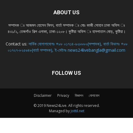
ABOUT US
সম্পাদক ঃ আজমল হোসেন মিলন, বার্তা সম্পাদক ঃ মোঃ কাজী সোহান ঢাকা অফিস ঃ
৪৩১/২, তেজগাঁও শিল্প এলাকা, ঢাকা-১২০৮। কুষ্টিয়া অফিস ঃ হাসপাতাল মোড়, কুষ্টিয়া।
Contact us:
সার্বিক যোগাগাযোগঃ +৮৮ ০১৭১৪-৬২৮৮৮০(সম্পাদক), বার্তা বিভাগঃ +৮৮
০১৭২৭-৮২৫৬৪৮(বার্তা সম্পাদক), ই-মেইলঃ news24livebangla@gmail.com
FOLLOW US
Disclaimer
Privacy
বিজ্ঞাপন
যোগাযোগ
© 2019 News24Live. All rights reserved.
Managed by
Jottil.net