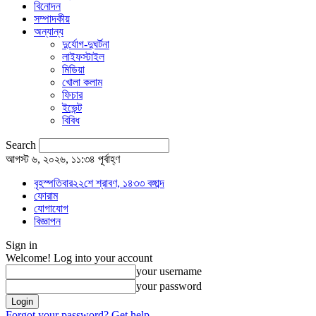
বিনোদন
সম্পাদকীয়
অন্যান্য
দুর্যোগ-দুঘর্টনা
লাইফস্টাইল
মিডিয়া
খোলা কলাম
ফিচার
ইভেন্ট
বিবিধ
Search
আগস্ট ৬, ২০২৬, ১১:৩৪ পূর্বাহ্ণ
বৃহস্পতিবার২২শে শ্রাবণ, ১৪৩৩ বঙ্গাব্দ
ফোরাম
যোগাযোগ
বিজ্ঞাপন
Sign in
Welcome! Log into your account
your username
your password
Forgot your password? Get help