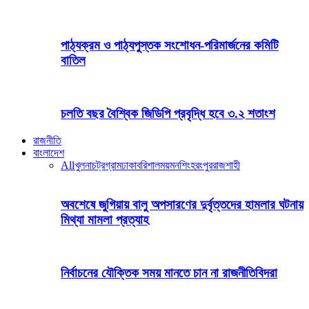
পাঠ্যক্রম ও পাঠ্যপুস্তক সংশোধন-পরিমার্জনের কমিটি
বাতিল
চলতি বছর বৈশ্বিক জিডিপি প্রবৃদ্ধি হবে ৩.২ শতাংশ
রাজনীতি
বাংলাদেশ
All
খুলনা
চট্রগ্রাম
ঢাকা
বরিশাল
ময়মনশিংহ
রংপুর
রাজশাহী
অবশেষে জুগিয়ায় বালু অপসারণের দুর্বৃত্তদের হামলার ঘটনায়
মিথ্যা মামলা প্রত্যাহ
নির্বাচনের যৌক্তিক সময় মানতে চান না রাজনীতিবিদরা