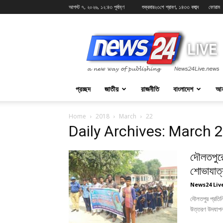
আগস্ট ৭, ২০২৬, ১২:৪৩ পূর্বাহ্ণ
শুক্রবার২৩শে শ্রাবণ, ১৪৩৩ বঙ্গাব্দ
ফোরাম
News24Live
প্রচ্ছদ
জাতীয়
রাজনীতি
বাংলাদেশ
আন
Home
2018
March
22
Daily Archives: March 
দৌলতপুরে
শোভাযাত্
News24 Liv
দৌলতপুর প্রতিনি
উত্তরণ উদযাপন 