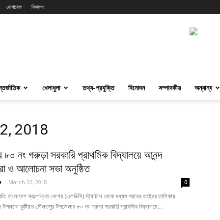
যোগাযোগ
বিজ্ঞাপন
্তর্জাতিক
খেলাধুলা
তথ্য-প্রযুক্তি
বিনোদন
সম্পাদকীয়
অন্যান্য
22, 2018
 ৮০ নং গরুড়া সরকারি প্রাথমিক বিদ্যালয়ে আনন্দ
রা ও আলোচনা সভা অনুষ্ঠিত
e
-
March 22, 2018
0
ধি: বাংলাদেশ স্বল্পোন্নত দেশের (এলডিসি) স্ট্যাটাস থেকে মধ্যম আয়ের রাষ্ট্রের তালিকায়
উপলক্ষে কুষ্টিয়ার দৌলতপুর উপজেলার ৮০ নং গরুড়া সরকারি প্রাথমিক বিদ্যালয়ে...