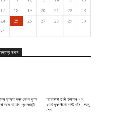
17
18
19
20
21
22
23
24
25
26
27
28
29
30
31
অন্যান্য সংবাদ
Upcoming
Events
View
All
Events
ান্য মুনাফার জন্য দেশের সুনাম
আলমডাঙ্গা হারদী ইউনিয়ন ৩ নং
ট না করার আহ্বান: প্রধানমন্ত্রী
ওয়ার্ড কৃষকলীগের কমিটি গঠন ॥মজনু
শেখ...