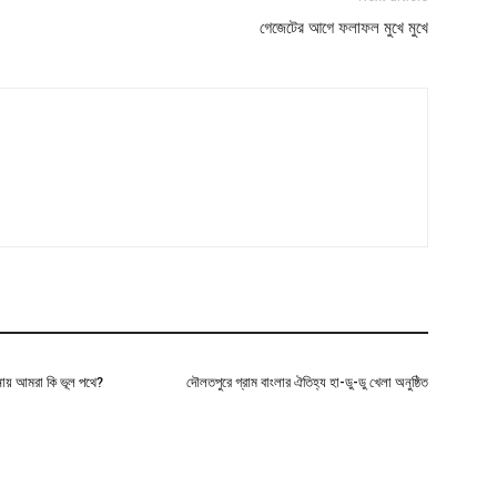
গেজেটের আগে ফলাফল মুখে মুখে
দনায় আমরা কি ভূল পথে?
দৌলতপুরে গ্রাম বাংলার ঐতিহ্য হা-ডু-ডু খেলা অনুষ্ঠিত