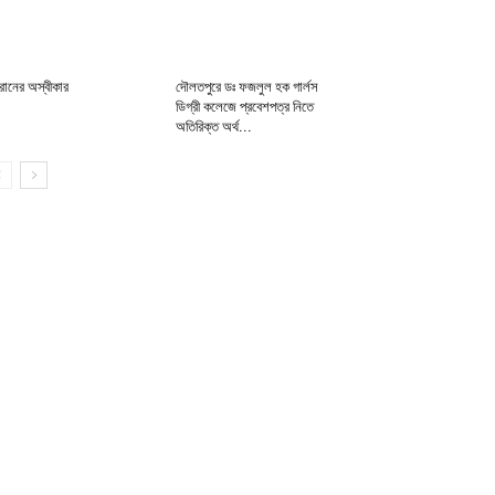
রানের অস্বীকার
দৌলতপুরে ডঃ ফজলুল হক গার্লস
ডিগ্রী কলেজে প্রবেশপত্র নিতে
অতিরিক্ত অর্থ...