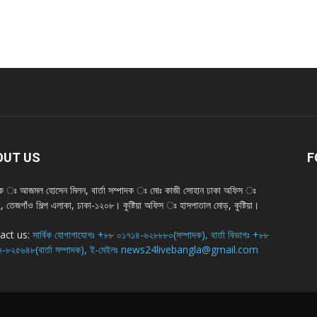
OUT US
F
দক ঃ আজমল হোসেন মিলন, বার্তা সম্পাদক ঃ মোঃ কাজী সোহান ঢাকা অফিস ঃ
 তেজগাঁও শিল্প এলাকা, ঢাকা-১২০৮। কুষ্টিয়া অফিস ঃ হাসপাতাল মোড়, কুষ্টিয়া।
act us:
সার্বিক যোগাগাযোগঃ +৮৮ ০১৭১৪-৬২৮৮৮০(সম্পাদক), বার্তা বিভাগঃ +৮৮
-৮২৫৬৪৮(বার্তা সম্পাদক), ই-মেইলঃ news24livebangla@gmail.com