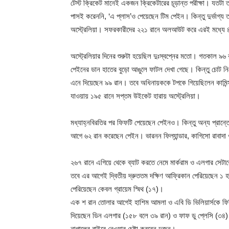
টেস্ট ক্রিকেট মানেই একজন ক্রিকেটারের চূড়ান্ত পরীক্ষা। যতটা ত
পাসই করেননি, ‘এ প্লাস’ও পেয়েছেন টিম পেইন। কিন্তু দুর্ভাগ্য
অস্ট্রেলিয়া। সফরকারীদের ২২১ রানে অলআউট করে এরই মধ্যে ৪
অস্ট্রেলিয়ার দিনের শুরুটা হয়েছিল দুঃস্বপ্নের মতো। গতকাল
পেইনের ডান হাতের বুড়ো আঙুলে ফাটল দেখা গেছে। কিন্তু চোট ন
এনে দিয়েছেন ৯৯ রান। তবে অধিনায়ককে টপকে গিয়েছিলেন কামিন্
যাওয়ায় ১৯৫ রানে সপ্তম উইকেট হারায় অস্ট্রেলিয়া।
মধ্যাহ্নবিরতির পর ফিফটি পেয়েছেন পেইনও। কিন্তু অন্য প্রান্তে
আগে ৬২ রান করেছেন পেইন। ভারনন ফিল্যান্ডার, কাগিসো রাবাদ
২৬৭ রানে এগিয়ে থেকে ব্যাট করতে নেমে মার্করাম ও এলগার সেটা
তবে এর আগেই দ্বিতীয় দ্রুততম দক্ষিণ আফ্রিকান পেরিয়েছেন ১ 
পেরিয়েছেন কেবল গ্রায়েম স্মিথ (১৭)।
এক শ রান তোলার আগেই হাশিম আমলা ও এবি ডি ভিলিয়ার্সকে ফিরিয়
দিয়েছেন ডিন এলগার (১৫৮ বলে ৩৯ রান) ও ফাফ ডু প্লেসি (৩৪)
নাগালের বাইরে নেওয়ার চেষ্টা করবেন দুজন।