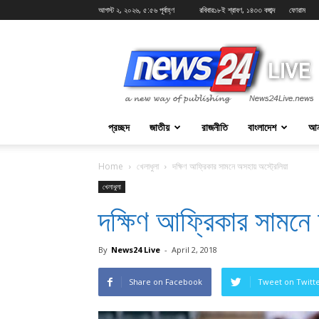
আগস্ট ২, ২০২৬, ৫:৫৬ পূর্বাহ্ণ
রবিবার১৮ই শ্রাবণ, ১৪৩৩ বঙ্গাব্দ
ফোরাম
News24Live
প্রচ্ছদ
জাতীয়
রাজনীতি
বাংলাদেশ
আন
Home
খেলাধুলা
দক্ষিণ আফ্রিকার সামনে অসহায় অস্ট্রেলিয়া
খেলাধুলা
দক্ষিণ আফ্রিকার সামনে
By
News24 Live
-
April 2, 2018
Share on Facebook
Tweet on Twitt