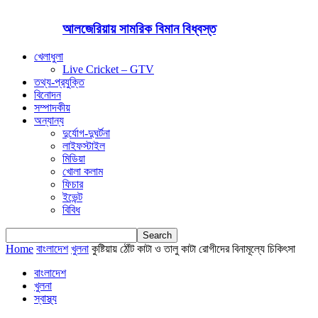
আলজেরিয়ায় সামরিক বিমান বিধ্বস্ত
খেলাধুলা
Live Cricket – GTV
তথ্য-প্রযুক্তি
বিনোদন
সম্পাদকীয়
অন্যান্য
দুর্যোগ-দুঘর্টনা
লাইফস্টাইল
মিডিয়া
খোলা কলাম
ফিচার
ইভেন্ট
বিবিধ
Home
বাংলাদেশ
খুলনা
কুষ্টিয়ায় ঠোঁট কাটা ও তালু কাটা রোগীদের বিনামূল্যে চিকিৎসা
বাংলাদেশ
খুলনা
স্বাস্থ্য