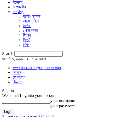
বিনোদন
সম্পাদকীয়
অন্যান্য
দুর্যোগ-দুঘর্টনা
লাইফস্টাইল
মিডিয়া
খোলা কলাম
ফিচার
ইভেন্ট
বিবিধ
Search
আগস্ট ৬, ২০২৬, ২:৪০ অপরাহ্ণ
বৃহস্পতিবার২২শে শ্রাবণ, ১৪৩৩ বঙ্গাব্দ
ফোরাম
যোগাযোগ
বিজ্ঞাপন
Sign in
Welcome! Log into your account
your username
your password
Forgot your password? Get help