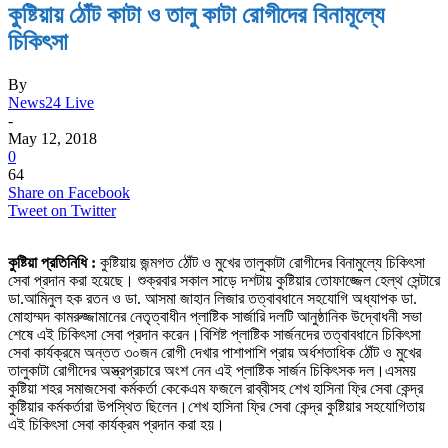
কুষ্টিয়ায় ঠোঁট কাটা ও তালু কাটা রোগীদের বিনামূল্যে
চিকিৎসা
By
News24 Live
-
May 12, 2018
0
64
Share on Facebook
Tweet on Twitter
কুষ্টিয়া প্রতিনিধি :
কুষ্টিয়ায় জন্মগত ঠোঁট ও মুখের তালুকাটা রোগীদের বিনামুল্যে চিকিৎসা
সেবা প্রদান করা হয়েছে। শুক্রবার সকাল সাড়ে দশটায় কুষ্টিয়ার তোফাজ্জেল হেল্থ সেন্টারে
ডা.আমিনুল হক রতন ও ডা. আসমা জাহান লিজার তত্বাবধানে সহযোগি অধ্যাপক ডা.
মোহাম্মদ কামরুজ্জামানের নেতৃত্বাধীন প্লাষ্টিক সার্জারি দলটি আনুষ্ঠানিক উদ্বোধনী সভা
শেষে এই চিকিৎসা সেবা প্রদান করেন।বিশিষ্ট প্লাষ্টিক সার্জনদের তত্বাবধানে চিকিৎসা
সেবা কার্যক্রমে অন্তত ৩০জন রোগী দেখার পাশাপাশি প্রায় অর্ধশতাধিক ঠোঁট ও মুখের
তালুকাটা রোগীদের অস্ত্রপ্রচারে অংশ নেন এই প্লাষ্টিক সার্জন চিকিৎসক দল।এসময়
কুষ্টিয়া শহর সমাজসেবা কর্মকর্তা কেকেএম ফজলে রাব্বীসহ শেখ হাসিনা ফ্রি সেবা কেন্দ্র
কুষ্টিয়ার কর্মকর্তারা উপস্থিত ছিলেন।শেখ হাসিনা ফ্রি সেবা কেন্দ্র কুষ্টিয়ার সহযোগিতায়
এই চিকিৎসা সেবা কার্যক্রম প্রদান করা হয়।