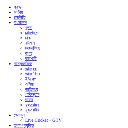
প্রচ্ছদ
জাতীয়
রাজনীতি
বাংলাদেশ
খুলনা
চট্রগ্রাম
ঢাকা
বরিশাল
ময়মনশিংহ
রংপুর
রাজশাহী
আন্তর্জাতিক
আফ্রিকা
আরব বিশ্ব
ইউরোপ
এশিয়া
জাতিসংঘ
পাকিস্তান
ভারত
যুক্তরাজ্য
যুক্তরাষ্ট্র
খেলাধুলা
Live Cricket – GTV
তথ্য-প্রযুক্তি