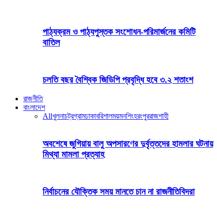
পাঠ্যক্রম ও পাঠ্যপুস্তক সংশোধন-পরিমার্জনের কমিটি
বাতিল
চলতি বছর বৈশ্বিক জিডিপি প্রবৃদ্ধি হবে ৩.২ শতাংশ
রাজনীতি
বাংলাদেশ
All
খুলনা
চট্রগ্রাম
ঢাকা
বরিশাল
ময়মনশিংহ
রংপুর
রাজশাহী
অবশেষে জুগিয়ায় বালু অপসারণের দুর্বৃত্তদের হামলার ঘটনায়
মিথ্যা মামলা প্রত্যাহ
নির্বাচনের যৌক্তিক সময় মানতে চান না রাজনীতিবিদরা