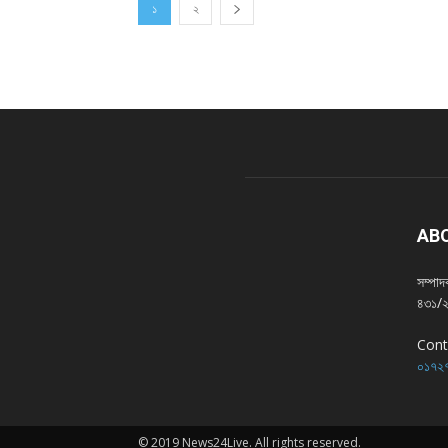
১
২
AB
সম্পা
৪৩১/২,
Cont
০১৭২৭
© 2019 News24Live. All rights reserved.