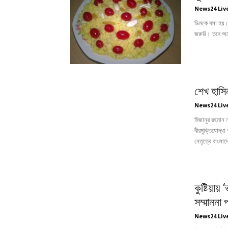
News24 Liv
ডিমকে বলা হয় প
জরুরি। তবে অন
শেখ হাসি
News24 Liv
মিজানুর রহমান 
বীরমুক্তিযোদ্ধা
নেতৃত্বে বাংলাদ
কুষ্টিয়া
সম্মাননা প
News24 Liv