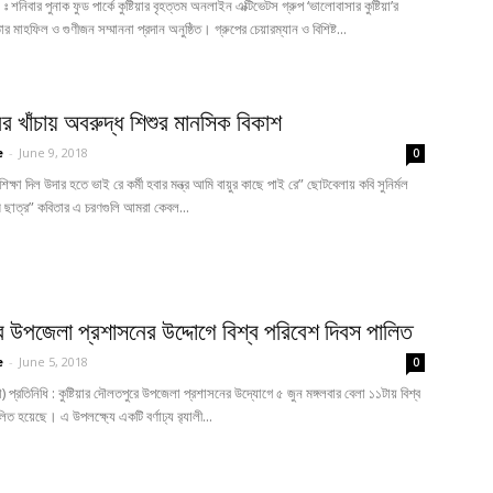
 ঃ শনিবার পুনাক ফুড পার্কে কুষ্টিয়ার বৃহত্তম অনলাইন এক্টিভেটস গ্রুপ ‘ভালোবাসার কুষ্টিয়া’র
াহফিল ও গুণীজন সম্মাননা প্রদান অনুষ্ঠিত। গ্রুপের চেয়ারম্যান ও বিশিষ্ট...
র খাঁচায় অবরুদ্ধ শিশুর মানসিক বিকাশ
e
-
June 9, 2018
0
ষা দিল উদার হতে ভাই রে কর্মী হবার মন্ত্র আমি বায়ুর কাছে পাই রে” ছোটবেলায় কবি সুনির্মল
 ছাত্র” কবিতার এ চরণগুলি আমরা কেবল...
 উপজেলা প্রশাসনের উদ্দোগে বিশ্ব পরিবেশ দিবস পালিত
e
-
June 5, 2018
0
য়া) প্রতিনিধি : কুষ্টিয়ার দৌলতপুরে উপজেলা প্রশাসনের উদ্যোগে ৫ জুন মঙ্গলবার বেলা ১১টায় বিশ্ব
িত হয়েছে। এ উপলক্ষ্যে একটি বর্ণাঢ্য র‌্যালী...