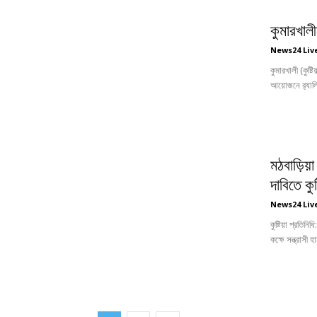
কুমারখাল
News24 Liv
কুমারখালী (কুষ্
আয়োজনে র‍্যাল
মঠবাড়িয়া 
দাবিতে কু
News24 Liv
কুষ্টিয়া প্রতি
কক্ষে সন্ত্রাসী 