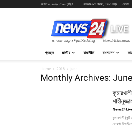
আগস্ট ৩, ২০২৬, ৩:০০ পূর্বাহ্ণ
সোমবার১৯শে শ্রাবণ, ১৪৩৩ বঙ্গাব্দ
ফোরাম
News24Live
প্রচ্ছদ
জাতীয়
রাজনীতি
বাংলাদেশ
আন
Home
2018
June
Monthly Archives: Jun
কুমারখাল
শাহীনুজ্জা
News24 Liv
কুমারখালী (কুষ্ট
ঘোষণা দিয়েছিলেন