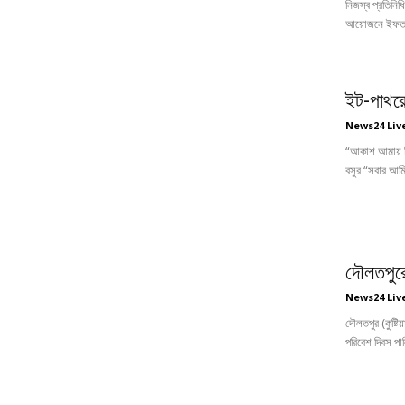
নিজস্ব প্রতিনিধি
আয়োজনে ইফতার ম
ইট-পাথরে
News24 Liv
“আকাশ আমায় শিক্
বসুর “সবার আমি
দৌলতপুরে
News24 Liv
দৌলতপুর (কুষ্টি
পরিবেশ দিবস পাল