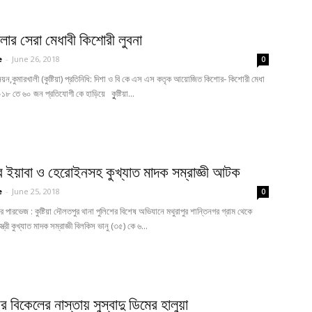
জেলার সেরা মেধাবী কিশোরী লুবনা
e
-
June 26, 2018
0
নয়ন,কুমারখালী (কুষ্টিয়া) প্রতিনিধি: দিশা ও বি কে এস এস কতৃক আয়োজিত কিশোর- কিশোরী মেধা
৮ তে ৬০ জন প্রতিযোগী কে হাড়িয়ে কুুুুষ্টিয়া...
 ইয়াবা ও হেরোইনসহ কুখ্যাত মাদক সম্রাজ্ঞী আটক
e
-
June 25, 2018
0
পারভেজ : কুষ্টিয়া দৌলতপুর থানা পুলিশের বিশেষ অভিযানে মথুরাপুর শান্তিনগর গ্রাম থেকে
ত্রী কুখ্যাত মাদক সম্রাজ্ঞী বিলকিস ভানু (৩৫) কে ৬...
ের বিকেলের নাস্তায় সুস্বাদু ডিমের হালুয়া