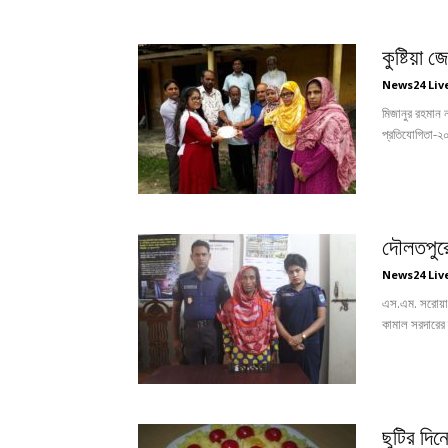
কুষ্টিয়া 
News24 Liv
মিজানুর রহমান 
প্রতিযোগিতা-২০১
দৌলতপুরে
News24 Liv
এস.এম. সরোয়ার 
কামাল সরদারের স্
ছুটির দিন