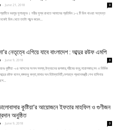
e
-
June 21, 2018
0
্রোটিনে ভরপুর সুপারফুড। শরীর সুস্থ রাখতে আমাদের প্রতিদিন ১-২ টি ডিম খাওয়া অত্যন্ত
েকেই ডিম খেতে ততটা পছন্দ করেন...
না’র নেতৃত্বে এগিয়ে যাবে বাংলাদেশ : আব্দুর রউফ এমপি
e
-
June 9, 2018
0
নয়নঃ কুষ্টিয়া -০৪ আসনের সংসদ সদস্য,উন্নয়নের রূপকার,গরীবের বন্ধু,পরোপকার,সৎ ও নির্ভিক
 আব্দুর রউফ বলেন,বঙ্গবন্ধু কন্যা,মাদার অব হিউম্যানিটি,দেশরত্ন প্রধানমন্ত্রী শেখ হাসিনার
েশে...
য় ‘ভালোবাসার কুষ্টিয়া’র আয়োজনে ইফতার মাহফিল ও গুণীজন
্রদান অনুষ্ঠিত
e
-
June 9, 2018
0