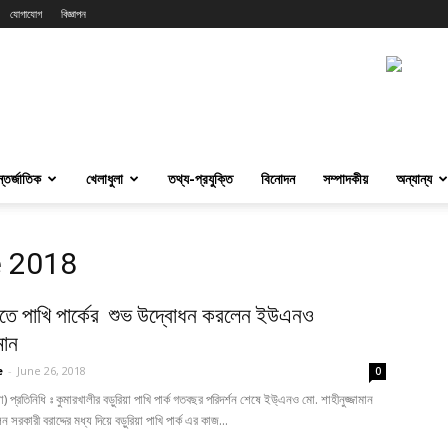
যোগাযোগ
বিজ্ঞাপন
্তর্জাতিক
খেলাধুলা
তথ্য-প্রযুক্তি
বিনোদন
সম্পাদকীয়
অন্যান্য
e 2018
ীতে পাখি পার্কের শুভ উদ্বোধন করলেন ইউএনও
মান
e
-
June 26, 2018
0
িয়া) প্রতিনিধি ঃ কুমারখালীর বড়ুরিয়া পাখি পার্ক গতবছর পরিদর্শন শেষে ইউ্এনও মো. শাহীনুজ্জামান
 সরকারী বরাদ্দের মধ্য দিয়ে বড়ুরিয়া পাখি পার্ক এর কাজ...