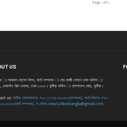
Page ১ of ২
OUT US
F
দক ঃ আজমল হোসেন মিলন, বার্তা সম্পাদক ঃ মোঃ কাজী সোহান ঢাকা অফিস ঃ
 তেজগাঁও শিল্প এলাকা, ঢাকা-১২০৮। কুষ্টিয়া অফিস ঃ হাসপাতাল মোড়, কুষ্টিয়া।
act us:
সার্বিক যোগাগাযোগঃ +৮৮ ০১৭১৪-৬২৮৮৮০(সম্পাদক), বার্তা বিভাগঃ +৮৮
-৮২৫৬৪৮(বার্তা সম্পাদক), ই-মেইলঃ news24livebangla@gmail.com