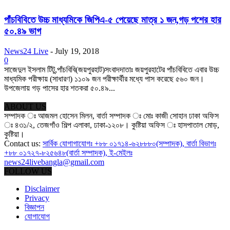
পাঁচবিবিতে উচ্চ মাধ্যমিকে জিপিএ-৫ পেয়েছে মাত্র ১ জন,গড় পশের হার
৫০.৪৯ ভাগ
News24 Live
-
July 19, 2018
0
সাজেদুল ইসলাম টিটু,পাঁচবিবি(জয়পুরহাট)সংবাদদাতাঃ জয়পুরহাটের পাঁচবিবিতে এবার উচ্চ
মাধ্যমিক পরীক্ষায় (সাধারণ) ১১০৯ জন পরীক্ষার্থীর মধ্যে পাস করেছে ৫৬০ জন।
উপজেলায় গড় পাসের হার শতকরা ৫০.৪৯...
ABOUT US
সম্পাদক ঃ আজমল হোসেন মিলন, বার্তা সম্পাদক ঃ মোঃ কাজী সোহান ঢাকা অফিস
ঃ ৪৩১/২, তেজগাঁও শিল্প এলাকা, ঢাকা-১২০৮। কুষ্টিয়া অফিস ঃ হাসপাতাল মোড়,
কুষ্টিয়া।
Contact us:
সার্বিক যোগাগাযোগঃ +৮৮ ০১৭১৪-৬২৮৮৮০(সম্পাদক), বার্তা বিভাগঃ
+৮৮ ০১৭২৭-৮২৫৬৪৮(বার্তা সম্পাদক), ই-মেইলঃ
news24livebangla@gmail.com
FOLLOW US
Disclaimer
Privacy
বিজ্ঞাপন
যোগাযোগ