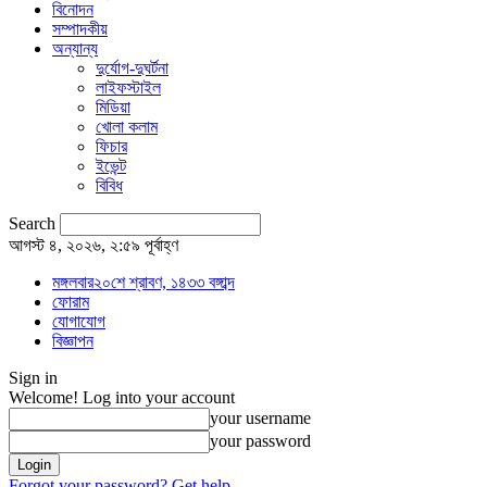
বিনোদন
সম্পাদকীয়
অন্যান্য
দুর্যোগ-দুঘর্টনা
লাইফস্টাইল
মিডিয়া
খোলা কলাম
ফিচার
ইভেন্ট
বিবিধ
Search
আগস্ট ৪, ২০২৬, ২:৫৯ পূর্বাহ্ণ
মঙ্গলবার২০শে শ্রাবণ, ১৪৩৩ বঙ্গাব্দ
ফোরাম
যোগাযোগ
বিজ্ঞাপন
Sign in
Welcome! Log into your account
your username
your password
Forgot your password? Get help