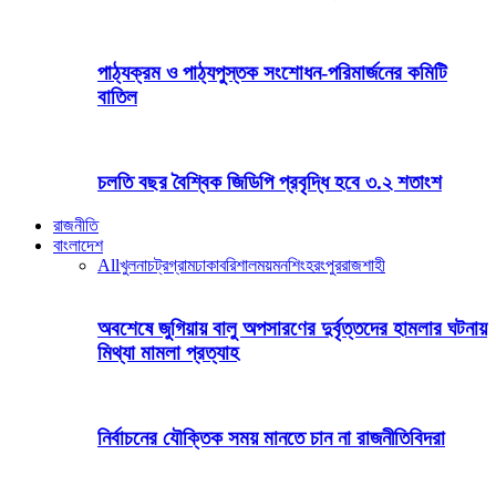
পাঠ্যক্রম ও পাঠ্যপুস্তক সংশোধন-পরিমার্জনের কমিটি
বাতিল
চলতি বছর বৈশ্বিক জিডিপি প্রবৃদ্ধি হবে ৩.২ শতাংশ
রাজনীতি
বাংলাদেশ
All
খুলনা
চট্রগ্রাম
ঢাকা
বরিশাল
ময়মনশিংহ
রংপুর
রাজশাহী
অবশেষে জুগিয়ায় বালু অপসারণের দুর্বৃত্তদের হামলার ঘটনায়
মিথ্যা মামলা প্রত্যাহ
নির্বাচনের যৌক্তিক সময় মানতে চান না রাজনীতিবিদরা