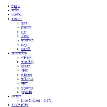
প্রচ্ছদ
জাতীয়
রাজনীতি
বাংলাদেশ
খুলনা
চট্রগ্রাম
ঢাকা
বরিশাল
ময়মনশিংহ
রংপুর
রাজশাহী
আন্তর্জাতিক
আফ্রিকা
আরব বিশ্ব
ইউরোপ
এশিয়া
জাতিসংঘ
পাকিস্তান
ভারত
যুক্তরাজ্য
যুক্তরাষ্ট্র
খেলাধুলা
Live Cricket – GTV
তথ্য-প্রযুক্তি