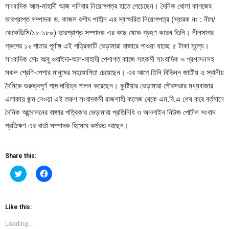
সাংবাদিক আল-মাহাদী আজ শনিবার নিয়োগপত্র হাতে পেয়েছেন। দৈনিক খোলা কাগজের
ভারপ্রাপ্ত সম্পাদক ড. কাজল রশীদ শাহীন এর স্বাক্ষরিত নিয়োগপত্র (স্বারক নং : নীল/
কেকেডিসি/১৮-১৮০) ভারপ্রাপ্ত সম্পাদক এর কাছ থেকে গ্রহণ করেন তিনি। নীলসাগর
গ্রুপের ১২ পাতার পূর্ণাঙ্গ এই পত্রিকাটি ভেড়ামারা বাজারে পাওয়া যাচ্ছে ৫ টাকা মূল্যে।
সাংবাদিক মোঃ আবু ওবাইদা-আল-মাহাদী পেশাগত কাজে সহকর্মী সাংবাদিক ও প্রশাসনসহ
সকল শ্রেণি-পেশার মানুষের সহযোগিতা চেয়েছেন। এর আগে তিনি বিভিন্ন জাতীয় ও স্থানীয়
দৈনিকে গুরুত্বপূর্ণ পদে দায়িত্ব পালন করেছেন। কুষ্টিয়ার ভেড়ামারা পৌরসভার মধ্যবাজার
এলাকায় জন্ম নেওয়া এই তরুণ সংবাদকর্মী রাজশাহী কলেজ থেকে এম.বি.এ শেষ করে বর্তমানে
দৈনিক আন্দোলনের বাজার পত্রিকার ভেড়ামারা প্রতিনিধি ও অনলাইন নিউজ পোর্টাল সংবাদ
প্রতিক্ষণ এর বার্তা সম্পাদক হিসেবে কর্মরত আছেন।
Share this:
Click
Click
to
to
share
share
on
on
Twitter
Facebook
(Opens
(Opens
Like this:
in
in
new
new
Loading...
window)
window)