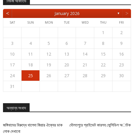
নিউজ আর্কাইভ
<
>
January 2026
▼
SAT
SUN
MON
TUE
WED
THU
FRI
1
2
3
4
5
6
7
8
9
10
11
12
13
14
15
16
17
18
19
20
21
22
23
24
25
26
27
28
29
30
31
অন্যান্য সংবাদ
জঙ্গিবাদের বিরুদ্ধে খালেদা জিয়ার ঐক্যের ডাক
দৌলতপুরে প্রাইভেট কারসহ ফেন্সিডিল অাটক
লোক দেখানো