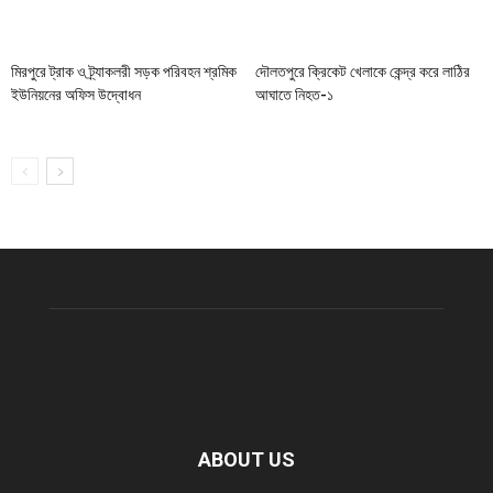
মিরপুরে ট্রাক ও ট্র্যাকলরী সড়ক পরিবহন শ্রমিক
দৌলতপুরে ক্রিকেট খেলাকে কেন্দ্র করে লাঠির
ইউনিয়নের অফিস উদ্বোধন
আঘাতে নিহত-১
ABOUT US