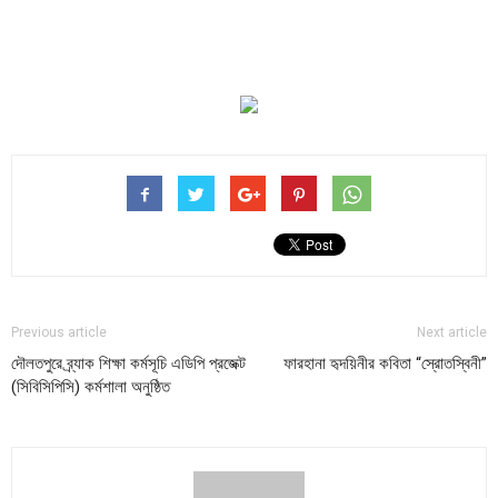
Previous article
Next article
দৌলতপুরে ব্র্যাক শিক্ষা কর্মসূচি এডিপি প্রজেক্ট
ফারহানা হৃদয়িনীর কবিতা “স্রোতস্বিনী”
(সিবিসিপিসি) কর্মশালা অনুষ্ঠিত