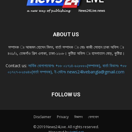
ABOUT US
সম্পাদক ঃ আজমল হোসেন মিলন, বার্তা সম্পাদক ঃ মোঃ কাজী সোহান ঢাকা অফিস ঃ
৪৩১/২, তেজগাঁও শিল্প এলাকা, ঢাকা-১২০৮। কুষ্টিয়া অফিস ঃ হাসপাতাল মোড়, কুষ্টিয়া।
Contact us:
সার্বিক যোগাগাযোগঃ +৮৮ ০১৭১৪-৬২৮৮৮০(সম্পাদক), বার্তা বিভাগঃ +৮৮
০১৭২৭-৮২৫৬৪৮(বার্তা সম্পাদক), ই-মেইলঃ news24livebangla@gmail.com
FOLLOW US
Disclaimer
Privacy
বিজ্ঞাপন
যোগাযোগ
© 2019 News24Live. All rights reserved.