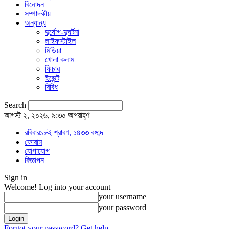
বিনোদন
সম্পাদকীয়
অন্যান্য
দুর্যোগ-দুঘর্টনা
লাইফস্টাইল
মিডিয়া
খোলা কলাম
ফিচার
ইভেন্ট
বিবিধ
Search
আগস্ট ২, ২০২৬, ৯:৩০ অপরাহ্ণ
রবিবার১৮ই শ্রাবণ, ১৪৩৩ বঙ্গাব্দ
ফোরাম
যোগাযোগ
বিজ্ঞাপন
Sign in
Welcome! Log into your account
your username
your password
Forgot your password? Get help