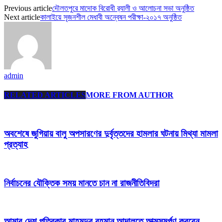
Previous article
দৌলতপুরে মাদোক বিরোধী র‍্যালী ও আলোচনা সভা অনুষ্ঠিত
Next article
কালাইয়ে সৃজনশীল মেধাবী অন্বেষন পরীক্ষা-২০১৭ অনুষ্ঠিত
admin
RELATED ARTICLES
MORE FROM AUTHOR
অবশেষে জুগিয়ায় বালু অপসারণের দুর্বৃত্তদের হামলার ঘটনায় মিথ্যা মামলা
প্রত্যাহ
নির্বাচনের যৌক্তিক সময় মানতে চান না রাজনীতিবিদরা
আমার দেশ পত্রিকার মাহমুদুর রহমান আদালতে আত্মসমর্পণ করবেন