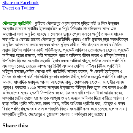
Share on Facebook
Tweet on Twitter
দৌলতপুর প্রতিনিধি
: কুষ্টিয়ার দৌলতপুর প্রেস ক্লাবে মুক্তি নারী ও শিশু উন্নয়ন
সংস্থার উদ্দোগে স্থানীয় ইলেকট্রনিক্স ও প্রিন্ট মিডিয়ার সাংবাদিকদের সাথে এক
আলোচনা সভা অনুষ্ঠিত হয়েছে। সোমবার দুপুরে প্রেস ক্লাবে অনুষ্ঠিত সভায় সাবেক
সভাপতি ও ভোরের ডাকের দৌলতপুর প্রতিনিধি এ্যাডঃ এমজি মুহাম্মদ মন্টুর সভাপতিত্বে
অনুষ্ঠিত আলোচনা সভায় বক্তব্য রাখেন মুক্তি নারী ও শিশু উন্নয়ন সংস্থার ট্রেনিং
এ্যান্ড রির্সোস অফিসার কাজী শফিউল্লহ, প্রজেক্ট অফিসার তোফাজ্জেল হেসেন, প্রজেক্ট
অফিসার আব্দুর রাজ্জাক, নারী ক্ষমতায়ন প্রকল্প অফিসার জীবন নাহার ও রকিবুল ইসলাম।
উপস্থিত ছিলেন সংস্থার সহকারী হিসাব রক্ষক রোজিয়া খাতুন, দৈনিক সংবাদ প্রতিনিধি
এম মামুন রেজা, ভোরের কাগজ প্রতিনিধি এসআর সেলিম, এটিএন নিউজ প্রতিনিধি
শরিফুল ইসলাম,দৈনিক দেশের বানী প্রতিনিধি সাইদুর রহমান, দি ডেইলী ট্রাইবুনাল ও
দৈনিক বাংলাদেশ বার্তা প্রতিনিধি খন্দকার জালাল উদ্দীন, দৈনিক জনকন্ঠ প্রতিনিধি সাইদুল
আনাম, সাংবাদিক মহাফুজ আলম, আহাম্মেদ রাজু , মোশাররফ হোসেন, জাহাঙ্গীর আলম
প্রমূখ। বক্তারা ২০১৬ সালের সংস্থার উন্নয়নের বিভিন্ন দিক তুলে ধরে বলেন ৪৩২টি
অভিযোগের মধ্যে ২৭০টি নিস্পত্তি করেন, ৪০ জন নারীর পাওনা টাকা আদায় করেন,
সংস্থার সেল্টার হোমে ২৪ জনকে আশ্রয় ও ২২ জনকে অধিকার দিয়ে বাড়ীতে পাঠান। এ
ছাড়া নারীর প্রতি সহিংসতা, মানব পাচার, নারীর অধিকার প্রতিষ্ঠা করা, যৌতুক ও বাল্য
বিবাহ প্রতিরোধ,অন্যায় তালাক প্রভৃতি বিষয়ে সংস্থাটি কাজ করে চলেছে বলে জানায়।
সংস্থাটির কুষ্টিয়া, মেহেরপুর ও চুয়াডাঙ্গা জেলায় এ কার্যক্রম চালু রয়েছে।
Share this: