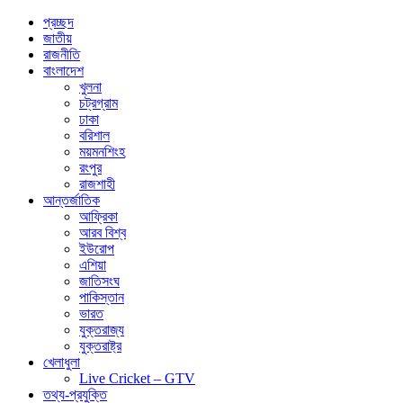
প্রচ্ছদ
জাতীয়
রাজনীতি
বাংলাদেশ
খুলনা
চট্রগ্রাম
ঢাকা
বরিশাল
ময়মনশিংহ
রংপুর
রাজশাহী
আন্তর্জাতিক
আফ্রিকা
আরব বিশ্ব
ইউরোপ
এশিয়া
জাতিসংঘ
পাকিস্তান
ভারত
যুক্তরাজ্য
যুক্তরাষ্ট্র
খেলাধুলা
Live Cricket – GTV
তথ্য-প্রযুক্তি