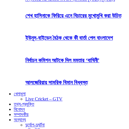
শেখ হাসিনাকে ফিরিয়ে এনে বিচারের মুখোমুখি করা উচিত
ইউনূস-বাইডেন বৈঠক থেকে কী বার্তা পেল বাংলাদেশ
নির্বাচন কমিশন আটকে দিল মমতার ‘বাঘিনী’
আলজেরিয়ায় সামরিক বিমান বিধ্বস্ত
খেলাধুলা
Live Cricket – GTV
তথ্য-প্রযুক্তি
বিনোদন
সম্পাদকীয়
অন্যান্য
দুর্যোগ-দুঘর্টনা