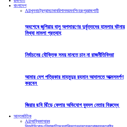
রাজনীতি
বাংলাদেশ
All
খুলনা
চট্রগ্রাম
ঢাকা
বরিশাল
ময়মনশিংহ
রংপুর
রাজশাহী
অবশেষে জুগিয়ায় বালু অপসারণের দুর্বৃত্তদের হামলার ঘটনায়
মিথ্যা মামলা প্রত্যাহ
নির্বাচনের যৌক্তিক সময় মানতে চান না রাজনীতিবিদরা
আমার দেশ পত্রিকার মাহমুদুর রহমান আদালতে আত্মসমর্পণ
করবেন
জিয়ার ছবি ছিঁড়ে ফেলার অভিযোগ যুবদল নেতার বিরুদ্ধে
আন্তর্জাতিক
All
আফ্রিকা
আরব
বিশ্ব
ইউরোপ
এশিয়া
জাতিসংঘ
পাকিস্তান
ভারত
যুক্তরাজ্য
যুক্তরাষ্ট্র