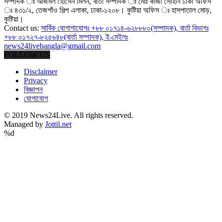
সম্পাদক ঃ আজমল হোসেন মিলন, বার্তা সম্পাদক ঃ মোঃ কাজী সোহান ঢাকা অফিস
ঃ ৪৩১/২, তেজগাঁও শিল্প এলাকা, ঢাকা-১২০৮। কুষ্টিয়া অফিস ঃ হাসপাতাল মোড়,
কুষ্টিয়া।
Contact us:
সার্বিক যোগাগাযোগঃ +৮৮ ০১৭১৪-৬২৮৮৮০(সম্পাদক), বার্তা বিভাগঃ
+৮৮ ০১৭২৭-৮২৫৬৪৮(বার্তা সম্পাদক), ই-মেইলঃ
news24livebangla@gmail.com
FOLLOW US
Disclaimer
Privacy
বিজ্ঞাপন
যোগাযোগ
© 2019 News24Live. All rights reserved.
Managed by
Jottil.net
%d