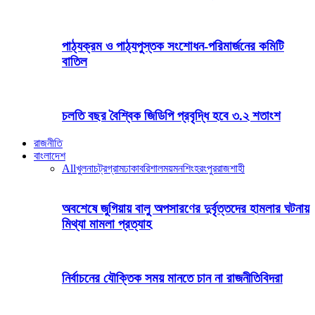
পাঠ্যক্রম ও পাঠ্যপুস্তক সংশোধন-পরিমার্জনের কমিটি
বাতিল
চলতি বছর বৈশ্বিক জিডিপি প্রবৃদ্ধি হবে ৩.২ শতাংশ
রাজনীতি
বাংলাদেশ
All
খুলনা
চট্রগ্রাম
ঢাকা
বরিশাল
ময়মনশিংহ
রংপুর
রাজশাহী
অবশেষে জুগিয়ায় বালু অপসারণের দুর্বৃত্তদের হামলার ঘটনায়
মিথ্যা মামলা প্রত্যাহ
নির্বাচনের যৌক্তিক সময় মানতে চান না রাজনীতিবিদরা