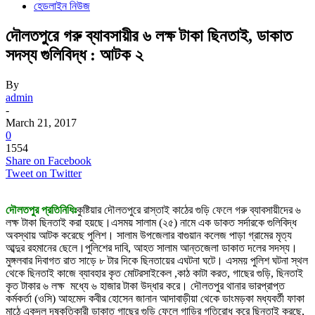
হেডলাইন নিউজ
দৌলতপুরে গরু ব্যাবসায়ীর ৬ লক্ষ টাকা ছিনতাই, ডাকাত
সদস্য গুলিবিদ্ধ : আটক ২
By
admin
-
March 21, 2017
0
1554
Share on Facebook
Tweet on Twitter
দৌলতপুর প্রতিনিধিঃ
কুষ্টিয়ার দৌলতপুরে রাস্তাই কাঠের গুড়ি ফেলে গরু ব্যাবসায়ীদের ৬
লক্ষ টাকা ছিনতাই করা হয়ছে।এসময় সালাম (২৫) নামে এক ডাকত সর্দারকে গুলিবিদ্ধ
অবস্থায় আটক করেছে পুলিশ। সালাম উপজেলার বাগুয়ান কলেজ পাড়া গ্রামের মৃত্য
আব্দুর রহমানের ছেলে।পুলিশের দাবি, আহত সালাম আন্তজেলা ডাকাত দলের সদস্য।
মুঙ্গলবার দিবাগত রাত সাড়ে ৮ টার দিকে ছিনতায়ের এঘটনা ঘটে। এসময় পুলিশ ঘটনা স্থল
থেকে ছিনতাই কাজে ব্যাবহার কৃত মোটরসাইকেল ,কাঠ কাটা করত, গাছের গুড়ি, ছিনতাই
কৃত টাকার ৬ লক্ষ মধ্যে ৬ হাজার টাকা উদ্ধার করে। দৌলতপুর থানার ভারপ্রাপ্ত
কর্মকর্তা (ওসি) আহমেদ কবীর হোসেন জানান আদাবাড়ীয়া থেকে ডাংমড়কা মধ্যবর্তী ফাকা
মাঠে একদল দূষ্কৃতিকারী ডাকাত গাছের গুড়ি ফেলে গাড়ির গতিরোধ করে ছিনতাই করছে,