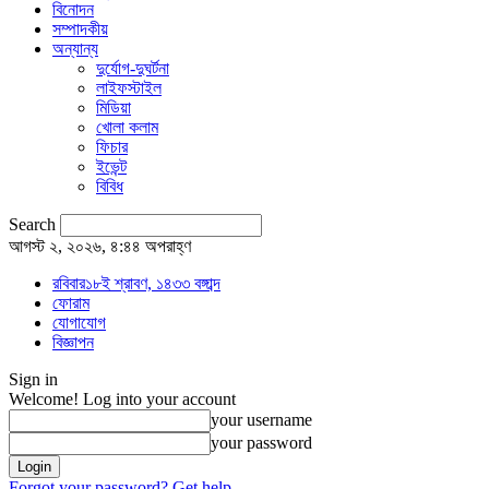
বিনোদন
সম্পাদকীয়
অন্যান্য
দুর্যোগ-দুঘর্টনা
লাইফস্টাইল
মিডিয়া
খোলা কলাম
ফিচার
ইভেন্ট
বিবিধ
Search
আগস্ট ২, ২০২৬, ৪:৪৪ অপরাহ্ণ
রবিবার১৮ই শ্রাবণ, ১৪৩৩ বঙ্গাব্দ
ফোরাম
যোগাযোগ
বিজ্ঞাপন
Sign in
Welcome! Log into your account
your username
your password
Forgot your password? Get help