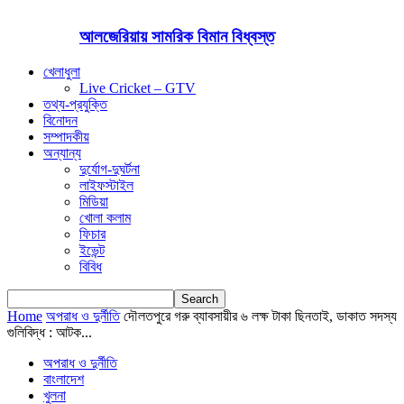
আলজেরিয়ায় সামরিক বিমান বিধ্বস্ত
খেলাধুলা
Live Cricket – GTV
তথ্য-প্রযুক্তি
বিনোদন
সম্পাদকীয়
অন্যান্য
দুর্যোগ-দুঘর্টনা
লাইফস্টাইল
মিডিয়া
খোলা কলাম
ফিচার
ইভেন্ট
বিবিধ
Home
অপরাধ ও দুর্নীতি
দৌলতপুরে গরু ব্যাবসায়ীর ৬ লক্ষ টাকা ছিনতাই, ডাকাত সদস্য
গুলিবিদ্ধ : আটক...
অপরাধ ও দুর্নীতি
বাংলাদেশ
খুলনা