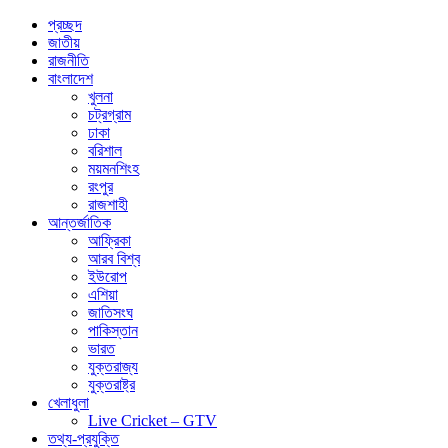
প্রচ্ছদ
জাতীয়
রাজনীতি
বাংলাদেশ
খুলনা
চট্রগ্রাম
ঢাকা
বরিশাল
ময়মনশিংহ
রংপুর
রাজশাহী
আন্তর্জাতিক
আফ্রিকা
আরব বিশ্ব
ইউরোপ
এশিয়া
জাতিসংঘ
পাকিস্তান
ভারত
যুক্তরাজ্য
যুক্তরাষ্ট্র
খেলাধুলা
Live Cricket – GTV
তথ্য-প্রযুক্তি