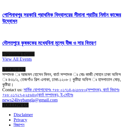
গোপিনাথপুর সরকারি প্রাথমিক বিদ্যালয়ের সীমানা প্রাচীর নির্মান কাজের
উদ্বোধন
দৌলতপুরে কৃষককের মধ্যেবিনা মূল্যে বীজ ও সার বিতরণ
Upcoming Events
View All Events
ABOUT US
সম্পাদক ঃ আজমল হোসেন মিলন, বার্তা সম্পাদক ঃ মোঃ কাজী সোহান ঢাকা অফিস
ঃ ৪৩১/২, তেজগাঁও শিল্প এলাকা, ঢাকা-১২০৮। কুষ্টিয়া অফিস ঃ হাসপাতাল মোড়,
কুষ্টিয়া।
Contact us:
সার্বিক যোগাগাযোগঃ +৮৮ ০১৭১৪-৬২৮৮৮০(সম্পাদক), বার্তা বিভাগঃ
+৮৮ ০১৭২৭-৮২৫৬৪৮(বার্তা সম্পাদক), ই-মেইলঃ
news24livebangla@gmail.com
FOLLOW US
Disclaimer
Privacy
বিজ্ঞাপন