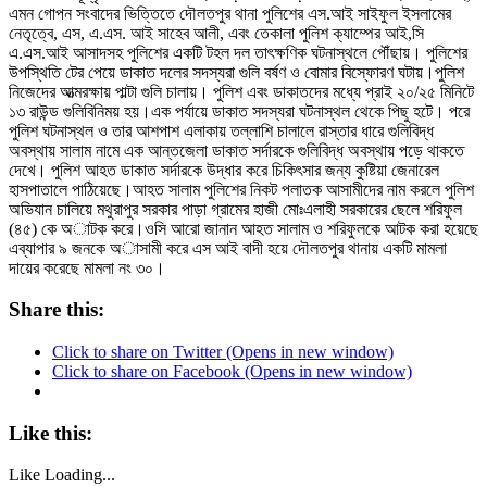
এমন গোপন সংবাদের ভিত্তিতে দৌলতপুর থানা পুলিশের এস.আই সাইফুল ইসলামের
নেতৃত্বে, এস, এ.এস. আই সাহেব আলী, এবং তেকালা পুলিশ ক্যাম্পের আই,সি
এ.এস.আই আসাদসহ পুলিশের একটি টহল দল তাৎক্ষণিক ঘটনাস্থলে পৌঁছায়। পুলিশের
উপস্থিতি টের পেয়ে ডাকাত দলের সদস্যরা গুলি বর্ষণ ও বোমার বিস্ফোরণ ঘটায়।পুলিশ
নিজেদের আত্মরক্ষায় পাল্টা গুলি চালায়। পুলিশ এবং ডাকাতদের মধ্যে প্রাই ২০/২৫ মিনিটে
১৩ রাউন্ড গুলিবিনিময় হয়।এক পর্যায়ে ডাকাত সদস্যরা ঘটনাস্থল থেকে পিছু হটে। পরে
পুলিশ ঘটনাস্থল ও তার আশপাশ এলাকায় তল্লাশি চালালে রাস্তার ধারে গুলিবিদ্ধ
অবস্থায় সালাম নামে এক আন্তজেলা ডাকাত সর্দারকে গুলিবিদ্ধ অবস্থায় পড়ে থাকতে
দেখে। পুলিশ আহত ডাকাত সর্দারকে উদ্ধার করে চিকিৎসার জন্য কুষ্টিয়া জেনারেল
হাসপাতালে পাঠিয়েছে।আহত সালাম পুলিশের নিকট পলাতক আসামীদের নাম করলে পুলিশ
অভিযান চালিয়ে মথুরাপুর সরকার পাড়া গ্রামের হাজী মোঃএলাহী সরকারের ছেলে শরিফুল
(৪৫) কে অাটক করে।ওসি আরো জানান আহত সালাম ও শরিফুলকে আটক করা হয়েছে
এব্যাপার ৯ জনকে অাসামী করে এস আই বাদী হয়ে দৌলতপুর থানায় একটি মামলা
দায়ের করেছে মামলা নং ৩০।
Share this:
Click to share on Twitter (Opens in new window)
Click to share on Facebook (Opens in new window)
Like this:
Like
Loading...