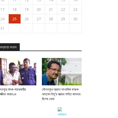
17
18
19
20
21
22
23
24
25
26
27
28
29
30
31
অন্যান্য সংবাদ
Upcoming
Events
View
All
Events
তপুরে মাদক পাচারকারীর
দৌলতপুরে প্রয়াত সাংবাদিক ফারুক
জ্জীবন কারাদণ্ড
আহমেদ পিনু’র আত্মার শান্তি কামনায়
বিশেষ দোয়া