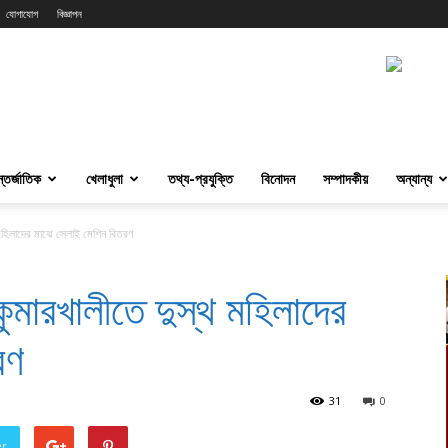
যোগাযোগ
বিজ্ঞাপন
্তর্জাতিক
খেলাধুলা
তথ্য-প্রযুক্তি
বিনোদন
সম্পাদকীয়
অন্যান্য
 মহিলাদের মাঝে সেলাই মেশিন বিতরণ
ুমারখালীতে দুস্থ মহিলাদের
রণ
31
0
er