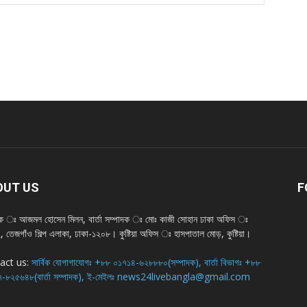
OUT US
F
দক ঃ আজমল হোসেন মিলন, বার্তা সম্পাদক ঃ মোঃ কাজী সোহান ঢাকা অফিস ঃ
 তেজগাঁও শিল্প এলাকা, ঢাকা-১২০৮। কুষ্টিয়া অফিস ঃ হাসপাতাল মোড়, কুষ্টিয়া।
act us:
সার্বিক যোগাগাযোগঃ +৮৮ ০১৭১৪-৬২৮৮৮০(সম্পাদক), বার্তা বিভাগঃ +৮৮
-৮২৫৬৪৮(বার্তা সম্পাদক), ই-মেইলঃ news24livebangla@gmail.com