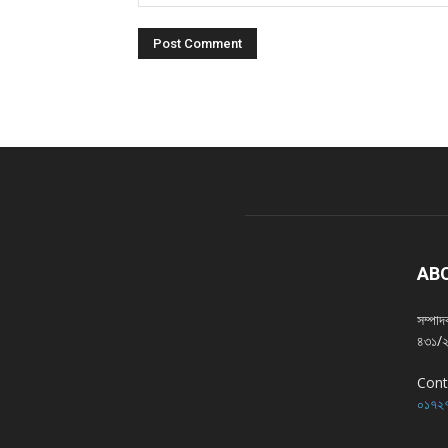
AB
সম্পা
৪৩১/২,
Cont
০১৭২৭