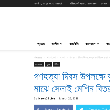
আগস্ট ২, ২০২৬, ৬:১৩ অপরাহ্ণ
রবিবার১৮ই শ্রাবণ, ১৪৩৩ বঙ্গাব্দ
ফোরাম
News24Live
প্রচ্ছদ
জাতীয়
রাজনীতি
বাংলাদেশ
আন
Home
বাংলাদেশ
খুলনা
গণহত্যা দিবস উপলক্ষে কুমারখালীতে দুস্থ
বাংলাদেশ
খুলনা
বিবিধ
গণহত্যা দিবস উপলক্ষে ক
মাঝে সেলাই মেশিন বিত
By
News24 Live
-
March 25, 2018
Share on Facebook
Tweet on Twitt