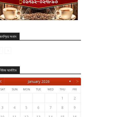
জনপ্রিয় সংবাদ
নিউজ আর্কাইভ
<
>
January 2026
▼
SAT
SUN
MON
TUE
WED
THU
FRI
1
2
3
4
5
6
7
8
9
10
11
12
13
14
15
16