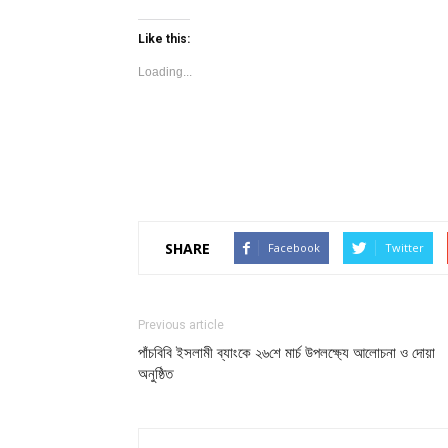
on
on
Twitter
Facebook
(Opens
(Opens
Like this:
in
in
new
new
Loading...
window)
window)
SHARE
Facebook
Twitter
Previous article
পাঁচবিবি ইসলামী ব্যাংকে ২৬শে মার্চ উপলক্ষ্যে আলোচনা ও দোয়া
অনুষ্ঠিত