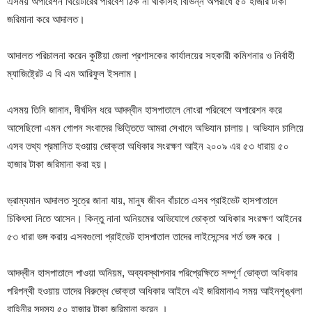
এসময় অপারেশন থিয়েটারের পরিবেশ ঠিক না থাকাসহ বিভিন্ন অপরাধে ৫০ হাজার টাকা
জরিমানা করে আদালত।
আদালত পরিচালনা করেন কুষ্টিয়া জেলা প্রশাসকের কার্যালয়ের সহকারী কমিশনার ও নির্বাহী
ম্যাজিষ্ট্রেট এ বি এম আরিফুল ইসলাম।
এসময় তিনি জানান, দীর্ঘদিন ধরে আদদ্বীন হাসপাতালে নোংরা পরিবেশে অপারেশন করে
আসেছিলো এমন গোপন সংবাদের ভিত্তিতে আমরা সেখানে অভিযান চালায়। অভিযান চালিয়ে
এসব তথ্য প্রমানিত হওয়ায় ভোক্তা অধিকার সংরক্ষণ আইন ২০০৯ এর ৫৩ ধারায় ৫০
হাজার টাকা জরিমানা করা হয়।
ভ্রাম্যমান আদালত সুত্রে জানা যায়, মানুষ জীবন বাঁচাতে এসব প্রাইভেট হাসপাতালে
চিকিৎসা নিতে আসেন। কিন্তু নানা অনিয়মের অভিযোগে ভোক্তা অধিকার সংরক্ষণ আইনের
৫৩ ধারা ভঙ্গ করায় এসবগুলো প্রাইভেট হাসপাতাল তাদের লাইসেন্সের শর্ত ভঙ্গ করে ।
আদদ্বীন হাসপাতালে পাওয়া অনিয়ম, অব্যবস্থাপনার পরিপ্রেক্ষিতে সম্পূর্ণ ভোক্তা অধিকার
পরিপন্থী হওয়ায় তাদের বিরুদ্ধে ভোক্তা অধিকার আইনে এই জরিমানাএ সময় আইনশৃঙ্খলা
বাহিনীর সদস়্য ৫০ হাজার টাকা জরিমানা করেন ।