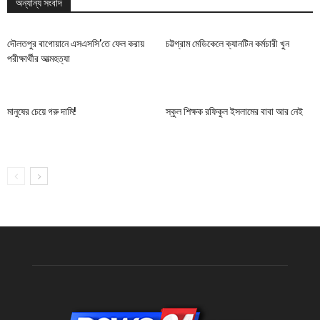
অন্যান্য সংবাদ
দৌলতপুর বাগোয়ানে এসএসসি’তে ফেল করায়
চট্টগ্রাম মেডিকেলে ক্যানটিন কর্মচারী খুন
পরীক্ষার্থীর আত্মহত্যা
মানুষের চেয়ে গরু দামি!
স্কুল শিক্ষক রফিকুল ইসলামের বাবা আর নেই