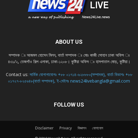
ABOUT US
সম্পাদক ঃ আজমল হোসেন মিলন, বার্তা সম্পাদক ঃ মোঃ কাজী সোহান ঢাকা অফিস ঃ
৪৩১/২, তেজগাঁও শিল্প এলাকা, ঢাকা-১২০৮। কুষ্টিয়া অফিস ঃ হাসপাতাল মোড়, কুষ্টিয়া।
Contact us:
সার্বিক যোগাগাযোগঃ +৮৮ ০১৭১৪-৬২৮৮৮০(সম্পাদক), বার্তা বিভাগঃ +৮৮
০১৭২৭-৮২৫৬৪৮(বার্তা সম্পাদক), ই-মেইলঃ news24livebangla@gmail.com
FOLLOW US
Disclaimer
Privacy
বিজ্ঞাপন
যোগাযোগ