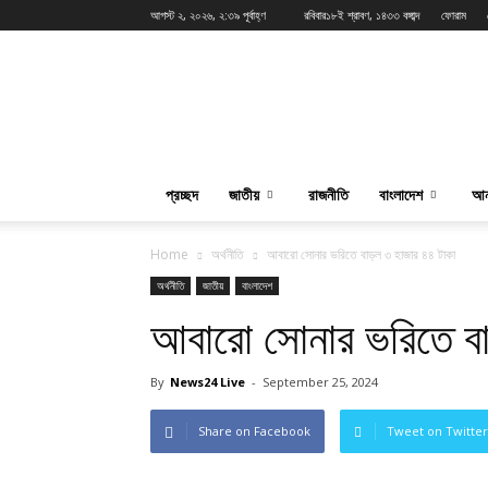
আগস্ট ২, ২০২৬, ২:৩৯ পূর্বাহ্ণ
রবিবার১৮ই শ্রাবণ, ১৪৩৩ বঙ্গাব্দ
ফোরাম
News24Live
প্রচ্ছদ
জাতীয়
রাজনীতি
বাংলাদেশ
আন
Home
অর্থনীতি
আবারো সোনার ভরিতে বাড়ল ৩ হাজার ৪৪ টাকা
অর্থনীতি
জাতীয়
বাংলাদেশ
আবারো সোনার ভরিতে বা
By
News24 Live
-
September 25, 2024
Share on Facebook
Tweet on Twitter