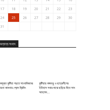
17
18
19
20
21
22
23
24
25
26
27
28
29
30
31
অন্যান্য সংবাদ
Upcoming
Events
View
All
Events
কমুক্ত কুষ্টিয়া গড়তে সাংবাদিকদের
কুষ্টিয়ায় বঙ্গবন্ধু ও ছাত্রলীগের
য়তা কামনায় প্রেস ব্রিফিং
ইতিহাস সবার মাঝে ছড়িয়ে দিতে সাদ
আহমেদ...