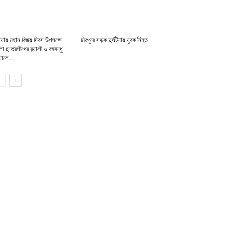
্টিয়ায় মহান বিজয় দিবস উপলক্ষে
মিরপুরে সড়ক দুর্ঘটনায় যুবক নিহত
া ছাত্রলীগের র‌্যালী ও বঙ্গবন্ধু
‌্যালে...