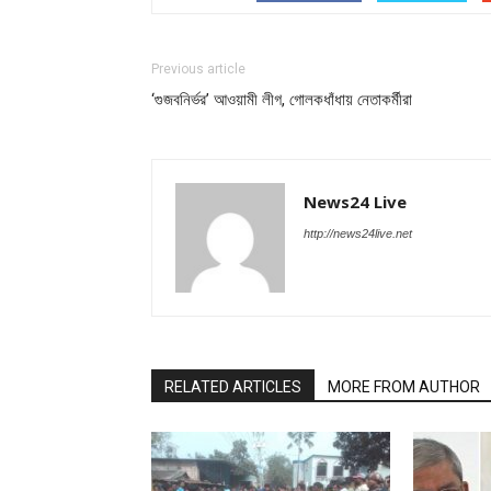
Previous article
‘গুজবনির্ভর’ আওয়ামী লীগ, গোলকধাঁধায় নেতাকর্মীরা
News24 Live
http://news24live.net
RELATED ARTICLES
MORE FROM AUTHOR