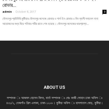
রোভার...
admin
-
October 8, 2017
0
দৌলতপুর প্রতিনিধি:কুষ্টিয়ার দৌলতপুর কলেজে রোভার ও গার্ল-ইন রোভার ৩ দিন ব্যাপী সমাবেশ নানা
আয়োজনের মধ্য দিয়ে শনিবার গভীর রাতে শেষ হয়েছে। দৌলতপুর কলেজের ভারপ্রাপ্ত...
ABOUT US
সম্পাদক ঃ আজমল হোসেন মিলন, বার্তা সম্পাদক ঃ মোঃ কাজী সোহান ঢাকা অফিস ঃ
৪৩১/২, তেজগাঁও শিল্প এলাকা, ঢাকা-১২০৮। কুষ্টিয়া অফিস ঃ হাসপাতাল মোড়, কুষ্টিয়া।