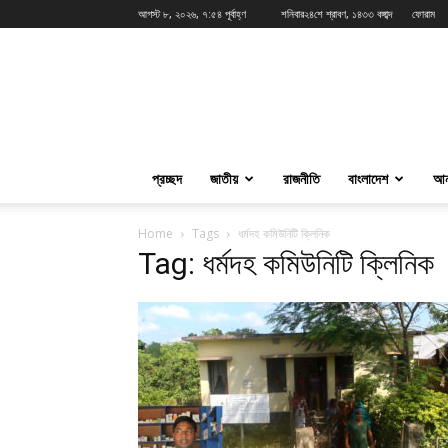
আগস্ট ৮, ২০২৬, ৭:৫৪ পূর্বাহ্ণ
শনিবার২৪শে শ্রাবণ, ১৪৩৩ বঙ্গাব্দ
ফোরাম
News24Live
প্রচ্ছদ
জাতীয়
রাজনীতি
বাংলাদেশ
আন
Home
Tags
ধর্মদহ কমিউনিটি ক্লিনিক
Tag: ধর্মদহ কমিউনিটি ক্লিনিক