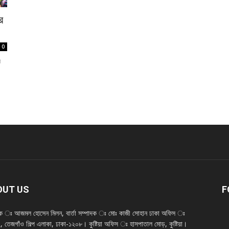
র
0
র
OUT US
F
দক ঃ আজমল হোসেন মিলন, বার্তা সম্পাদক ঃ মোঃ কাজী সোহান ঢাকা অফিস ঃ
 তেজগাঁও শিল্প এলাকা, ঢাকা-১২০৮। কুষ্টিয়া অফিস ঃ হাসপাতাল মোড়, কুষ্টিয়া।