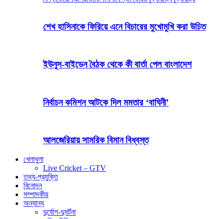
শেখ হাসিনাকে ফিরিয়ে এনে বিচারের মুখোমুখি করা উচিত
ইউনূস-বাইডেন বৈঠক থেকে কী বার্তা পেল বাংলাদেশ
নির্বাচন কমিশন আটকে দিল মমতার ‘বাঘিনী’
আলজেরিয়ায় সামরিক বিমান বিধ্বস্ত
খেলাধুলা
Live Cricket – GTV
তথ্য-প্রযুক্তি
বিনোদন
সম্পাদকীয়
অন্যান্য
দুর্যোগ-দুঘর্টনা