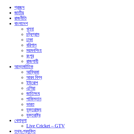
প্রচ্ছদ
জাতীয়
রাজনীতি
বাংলাদেশ
খুলনা
চট্রগ্রাম
ঢাকা
বরিশাল
ময়মনশিংহ
রংপুর
রাজশাহী
আন্তর্জাতিক
আফ্রিকা
আরব বিশ্ব
ইউরোপ
এশিয়া
জাতিসংঘ
পাকিস্তান
ভারত
যুক্তরাজ্য
যুক্তরাষ্ট্র
খেলাধুলা
Live Cricket – GTV
তথ্য-প্রযুক্তি