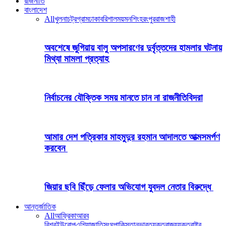
রাজনীতি
বাংলাদেশ
All
খুলনা
চট্রগ্রাম
ঢাকা
বরিশাল
ময়মনশিংহ
রংপুর
রাজশাহী
অবশেষে জুগিয়ায় বালু অপসারণের দুর্বৃত্তদের হামলার ঘটনায়
মিথ্যা মামলা প্রত্যাহ
নির্বাচনের যৌক্তিক সময় মানতে চান না রাজনীতিবিদরা
আমার দেশ পত্রিকার মাহমুদুর রহমান আদালতে আত্মসমর্পণ
করবেন
জিয়ার ছবি ছিঁড়ে ফেলার অভিযোগ যুবদল নেতার বিরুদ্ধে
আন্তর্জাতিক
All
আফ্রিকা
আরব
বিশ্ব
ইউরোপ
এশিয়া
জাতিসংঘ
পাকিস্তান
ভারত
যুক্তরাজ্য
যুক্তরাষ্ট্র