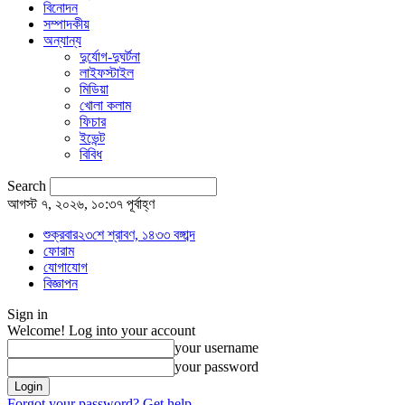
বিনোদন
সম্পাদকীয়
অন্যান্য
দুর্যোগ-দুঘর্টনা
লাইফস্টাইল
মিডিয়া
খোলা কলাম
ফিচার
ইভেন্ট
বিবিধ
Search
আগস্ট ৭, ২০২৬, ১০:৩৭ পূর্বাহ্ণ
শুক্রবার২৩শে শ্রাবণ, ১৪৩৩ বঙ্গাব্দ
ফোরাম
যোগাযোগ
বিজ্ঞাপন
Sign in
Welcome! Log into your account
your username
your password
Forgot your password? Get help