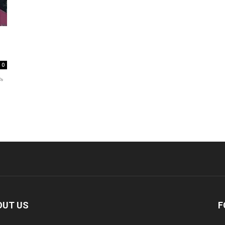
0
 ৯
OUT US
F