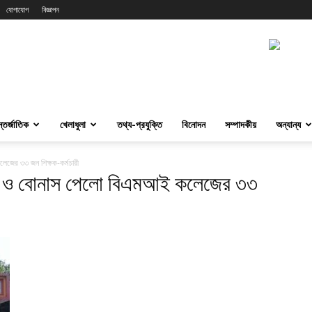
যোগাযোগ
বিজ্ঞাপন
্তর্জাতিক
খেলাধুলা
তথ্য-প্রযুক্তি
বিনোদন
সম্পাদকীয়
অন্যান্য
েজের ৩৩ জন শিক্ষক-কর্মচারী
তন ও বোনাস পেলো বিএমআই কলেজের ৩৩