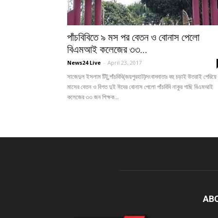
পাঁচবিবিতে ৯ মস পর বেতন ও বোনাস পেলো
বিএমআই কলেজের ৩৩...
News24 Live
-
April 23, 2017
সাজেদুল ইসলাম টিটু,পাঁচবিবি(জয়পুরহাট)সংবাদদাতাঃ বহু চড়াই উতরাই পেরিয়ে
মাসের বেতন ও বিগত দুই ঈদের বোনাস পেলো পাঁচবিবি নাকুর গাছি বিএমআই
কলেজের ৩৩ জন শিক্ষক...
AB