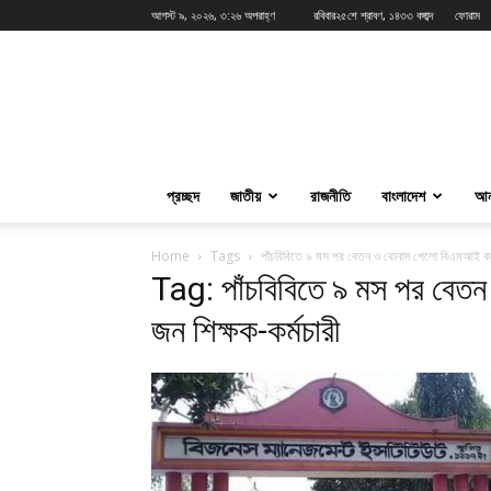
আগস্ট ৯, ২০২৬, ৩:২৬ অপরাহ্ণ
রবিবার২৫শে শ্রাবণ, ১৪৩৩ বঙ্গাব্দ
ফোরাম
News24Live
প্রচ্ছদ
জাতীয়
রাজনীতি
বাংলাদেশ
আন
Home
Tags
পাঁচবিবিতে ৯ মস পর বেতন ও বোনাস পেলো বিএমআই কল
Tag: পাঁচবিবিতে ৯ মস পর বে
জন শিক্ষক-কর্মচারী