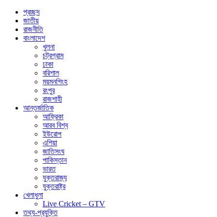
প্রচ্ছদ
জাতীয়
রাজনীতি
বাংলাদেশ
খুলনা
চট্রগ্রাম
ঢাকা
বরিশাল
ময়মনশিংহ
রংপুর
রাজশাহী
আন্তর্জাতিক
আফ্রিকা
আরব বিশ্ব
ইউরোপ
এশিয়া
জাতিসংঘ
পাকিস্তান
ভারত
যুক্তরাজ্য
যুক্তরাষ্ট্র
খেলাধুলা
Live Cricket – GTV
তথ্য-প্রযুক্তি