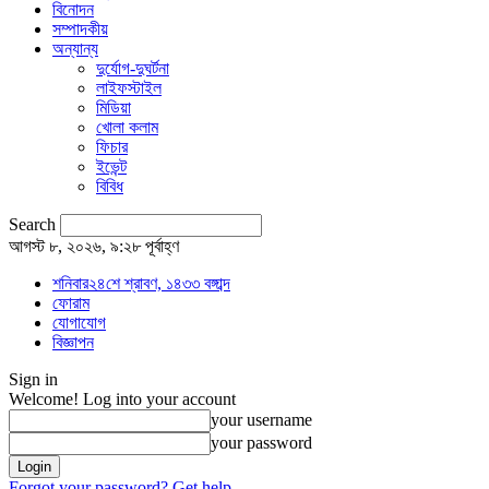
বিনোদন
সম্পাদকীয়
অন্যান্য
দুর্যোগ-দুঘর্টনা
লাইফস্টাইল
মিডিয়া
খোলা কলাম
ফিচার
ইভেন্ট
বিবিধ
Search
আগস্ট ৮, ২০২৬, ৯:২৮ পূর্বাহ্ণ
শনিবার২৪শে শ্রাবণ, ১৪৩৩ বঙ্গাব্দ
ফোরাম
যোগাযোগ
বিজ্ঞাপন
Sign in
Welcome! Log into your account
your username
your password
Forgot your password? Get help