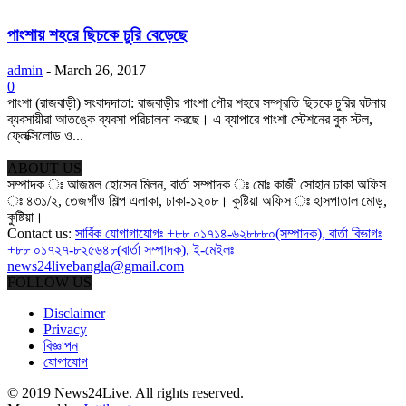
পাংশায় শহরে ছিচকে চুরি বেড়েছে
admin
-
March 26, 2017
0
পাংশা (রাজবাড়ী) সংবাদদাতা: রাজবাড়ীর পাংশা পৌর শহরে সম্প্রতি ছিচকে চুরির ঘটনায়
ব্যবসায়ীরা আতঙ্কে ব্যবসা পরিচালনা করছে। এ ব্যাপারে পাংশা স্টেশনের বুক স্টল,
ফ্লেক্সিলোড ও...
ABOUT US
সম্পাদক ঃ আজমল হোসেন মিলন, বার্তা সম্পাদক ঃ মোঃ কাজী সোহান ঢাকা অফিস
ঃ ৪৩১/২, তেজগাঁও শিল্প এলাকা, ঢাকা-১২০৮। কুষ্টিয়া অফিস ঃ হাসপাতাল মোড়,
কুষ্টিয়া।
Contact us:
সার্বিক যোগাগাযোগঃ +৮৮ ০১৭১৪-৬২৮৮৮০(সম্পাদক), বার্তা বিভাগঃ
+৮৮ ০১৭২৭-৮২৫৬৪৮(বার্তা সম্পাদক), ই-মেইলঃ
news24livebangla@gmail.com
FOLLOW US
Disclaimer
Privacy
বিজ্ঞাপন
যোগাযোগ
© 2019 News24Live. All rights reserved.