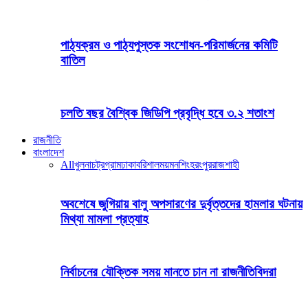
পাঠ্যক্রম ও পাঠ্যপুস্তক সংশোধন-পরিমার্জনের কমিটি
বাতিল
চলতি বছর বৈশ্বিক জিডিপি প্রবৃদ্ধি হবে ৩.২ শতাংশ
রাজনীতি
বাংলাদেশ
All
খুলনা
চট্রগ্রাম
ঢাকা
বরিশাল
ময়মনশিংহ
রংপুর
রাজশাহী
অবশেষে জুগিয়ায় বালু অপসারণের দুর্বৃত্তদের হামলার ঘটনায়
মিথ্যা মামলা প্রত্যাহ
নির্বাচনের যৌক্তিক সময় মানতে চান না রাজনীতিবিদরা