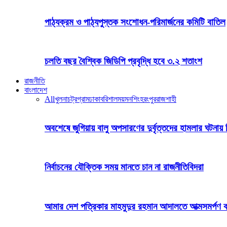
পাঠ্যক্রম ও পাঠ্যপুস্তক সংশোধন-পরিমার্জনের কমিটি বাতিল
চলতি বছর বৈশ্বিক জিডিপি প্রবৃদ্ধি হবে ৩.২ শতাংশ
রাজনীতি
বাংলাদেশ
All
খুলনা
চট্রগ্রাম
ঢাকা
বরিশাল
ময়মনশিংহ
রংপুর
রাজশাহী
অবশেষে জুগিয়ায় বালু অপসারণের দুর্বৃত্তদের হামলার ঘটনায় 
নির্বাচনের যৌক্তিক সময় মানতে চান না রাজনীতিবিদরা
আমার দেশ পত্রিকার মাহমুদুর রহমান আদালতে আত্মসমর্পণ