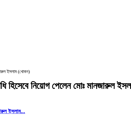
জারুল ইসলাম (খোকন)
িধি হিসেবে নিয়োগ পেলেন মোঃ মানজারুল ইস
ারুল ইসলাম...