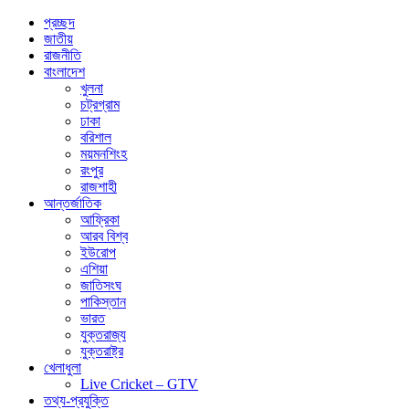
প্রচ্ছদ
জাতীয়
রাজনীতি
বাংলাদেশ
খুলনা
চট্রগ্রাম
ঢাকা
বরিশাল
ময়মনশিংহ
রংপুর
রাজশাহী
আন্তর্জাতিক
আফ্রিকা
আরব বিশ্ব
ইউরোপ
এশিয়া
জাতিসংঘ
পাকিস্তান
ভারত
যুক্তরাজ্য
যুক্তরাষ্ট্র
খেলাধুলা
Live Cricket – GTV
তথ্য-প্রযুক্তি