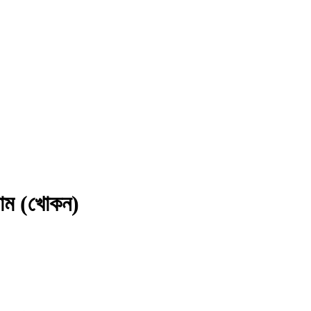
লাম (খোকন)