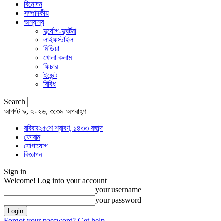
বিনোদন
সম্পাদকীয়
অন্যান্য
দুর্যোগ-দুঘর্টনা
লাইফস্টাইল
মিডিয়া
খোলা কলাম
ফিচার
ইভেন্ট
বিবিধ
Search
আগস্ট ৯, ২০২৬, ৩:৩৯ অপরাহ্ণ
রবিবার২৫শে শ্রাবণ, ১৪৩৩ বঙ্গাব্দ
ফোরাম
যোগাযোগ
বিজ্ঞাপন
Sign in
Welcome! Log into your account
your username
your password
Forgot your password? Get help