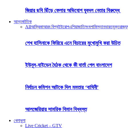
জিয়ার ছবি ছিঁড়ে ফেলার অভিযোগ যুবদল নেতার বিরুদ্ধে
আন্তর্জাতিক
All
আফ্রিকা
আরব বিশ্ব
ইউরোপ
এশিয়া
জাতিসংঘ
পাকিস্তান
ভারত
যুক্তরাজ্য
য
শেখ হাসিনাকে ফিরিয়ে এনে বিচারের মুখোমুখি করা উচিত
ইউনূস-বাইডেন বৈঠক থেকে কী বার্তা পেল বাংলাদেশ
নির্বাচন কমিশন আটকে দিল মমতার ‘বাঘিনী’
আলজেরিয়ায় সামরিক বিমান বিধ্বস্ত
খেলাধুলা
Live Cricket – GTV