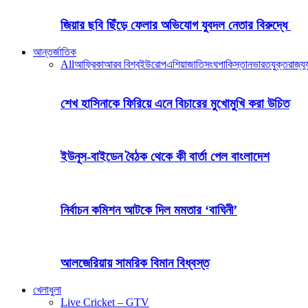
জিয়ার ছবি ছিঁড়ে ফেলার অভিযোগ যুবদল নেতার বিরুদ্ধে
আন্তর্জাতিক
All
আফ্রিকা
আরব বিশ্ব
ইউরোপ
এশিয়া
জাতিসংঘ
পাকিস্তান
ভারত
যুক্তরাজ্য
য
শেখ হাসিনাকে ফিরিয়ে এনে বিচারের মুখোমুখি করা উচিত
ইউনূস-বাইডেন বৈঠক থেকে কী বার্তা পেল বাংলাদেশ
নির্বাচন কমিশন আটকে দিল মমতার ‘বাঘিনী’
আলজেরিয়ায় সামরিক বিমান বিধ্বস্ত
খেলাধুলা
Live Cricket – GTV