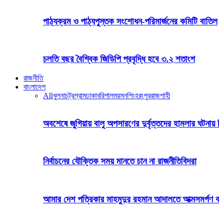
পাঠ্যক্রম ও পাঠ্যপুস্তক সংশোধন-পরিমার্জনের কমিটি বাতিল
চলতি বছর বৈশ্বিক জিডিপি প্রবৃদ্ধি হবে ৩.২ শতাংশ
রাজনীতি
বাংলাদেশ
All
খুলনা
চট্রগ্রাম
ঢাকা
বরিশাল
ময়মনশিংহ
রংপুর
রাজশাহী
অবশেষে জুগিয়ায় বালু অপসারণের দুর্বৃত্তদের হামলার ঘটনায় 
নির্বাচনের যৌক্তিক সময় মানতে চান না রাজনীতিবিদরা
আমার দেশ পত্রিকার মাহমুদুর রহমান আদালতে আত্মসমর্পণ