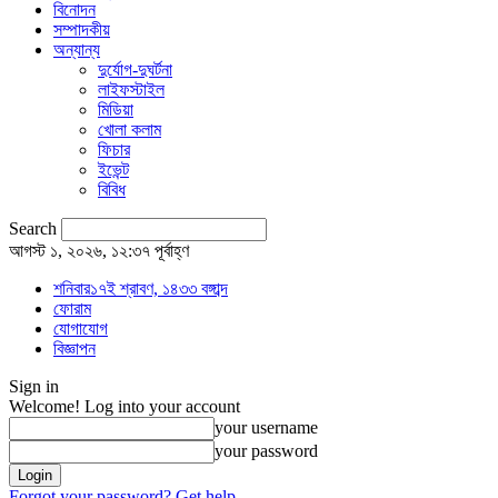
বিনোদন
সম্পাদকীয়
অন্যান্য
দুর্যোগ-দুঘর্টনা
লাইফস্টাইল
মিডিয়া
খোলা কলাম
ফিচার
ইভেন্ট
বিবিধ
Search
আগস্ট ১, ২০২৬, ১২:৩৭ পূর্বাহ্ণ
শনিবার১৭ই শ্রাবণ, ১৪৩৩ বঙ্গাব্দ
ফোরাম
যোগাযোগ
বিজ্ঞাপন
Sign in
Welcome! Log into your account
your username
your password
Forgot your password? Get help