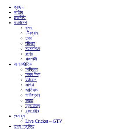
প্রচ্ছদ
জাতীয়
রাজনীতি
বাংলাদেশ
খুলনা
চট্রগ্রাম
ঢাকা
বরিশাল
ময়মনশিংহ
রংপুর
রাজশাহী
আন্তর্জাতিক
আফ্রিকা
আরব বিশ্ব
ইউরোপ
এশিয়া
জাতিসংঘ
পাকিস্তান
ভারত
যুক্তরাজ্য
যুক্তরাষ্ট্র
খেলাধুলা
Live Cricket – GTV
তথ্য-প্রযুক্তি