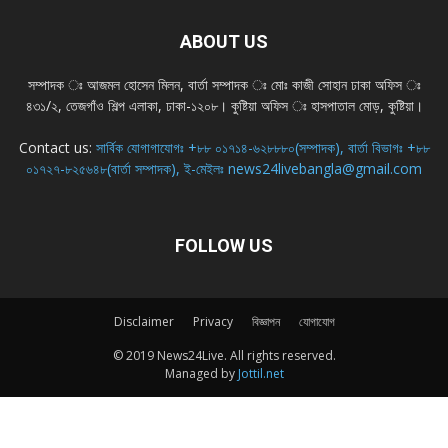
ABOUT US
সম্পাদক ঃ আজমল হোসেন মিলন, বার্তা সম্পাদক ঃ মোঃ কাজী সোহান ঢাকা অফিস ঃ
৪৩১/২, তেজগাঁও শিল্প এলাকা, ঢাকা-১২০৮। কুষ্টিয়া অফিস ঃ হাসপাতাল মোড়, কুষ্টিয়া।
Contact us:
সার্বিক যোগাগাযোগঃ +৮৮ ০১৭১৪-৬২৮৮৮০(সম্পাদক), বার্তা বিভাগঃ +৮৮
০১৭২৭-৮২৫৬৪৮(বার্তা সম্পাদক), ই-মেইলঃ news24livebangla@gmail.com
FOLLOW US
Disclaimer
Privacy
বিজ্ঞাপন
যোগাযোগ
© 2019 News24Live. All rights reserved.
Managed by
Jottil.net