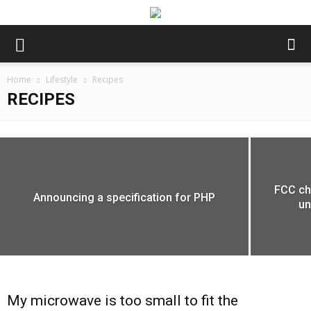
Home
Lifestyle
Recipes
RECIPES
Gadget Ogling: Amazon on Fire, Virtual
Reality, True Nature and Energy Relief
admin
-
July 9, 2016
FCC cha
Announcing a specification for PHP
un
My microwave is too small to fit the