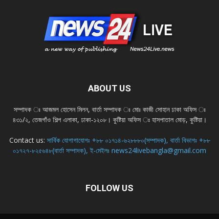
ABOUT US
সম্পাদক ঃ আজমল হোসেন মিলন, বার্তা সম্পাদক ঃ মোঃ কাজী সোহান ঢাকা অফিস ঃ
৪৩১/২, তেজগাঁও শিল্প এলাকা, ঢাকা-১২০৮। কুষ্টিয়া অফিস ঃ হাসপাতাল মোড়, কুষ্টিয়া।
Contact us:
সার্বিক যোগাগাযোগঃ +৮৮ ০১৭১৪-৬২৮৮৮০(সম্পাদক), বার্তা বিভাগঃ +৮৮
০১৭২৭-৮২৫৬৪৮(বার্তা সম্পাদক), ই-মেইলঃ news24livebangla@gmail.com
FOLLOW US