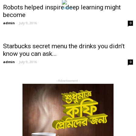
Robots helped inspire deep learning might
become
admin
-
July 9, 2016
0
Starbucks secret menu the drinks you didn’t
know you can ask...
admin
-
July 9, 2016
0
- Advertisement -