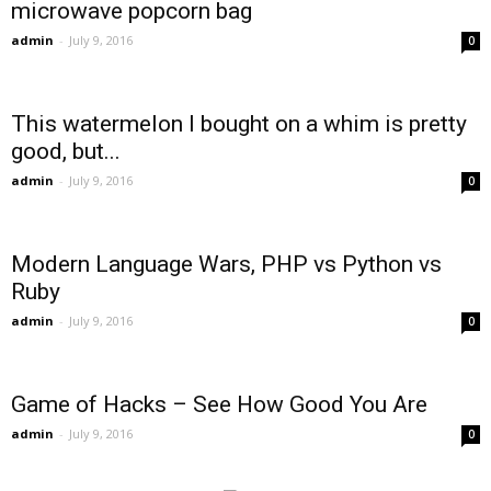
microwave popcorn bag
admin
-
July 9, 2016
0
This watermelon I bought on a whim is pretty
good, but...
admin
-
July 9, 2016
0
Modern Language Wars, PHP vs Python vs
Ruby
admin
-
July 9, 2016
0
Game of Hacks – See How Good You Are
admin
-
July 9, 2016
0