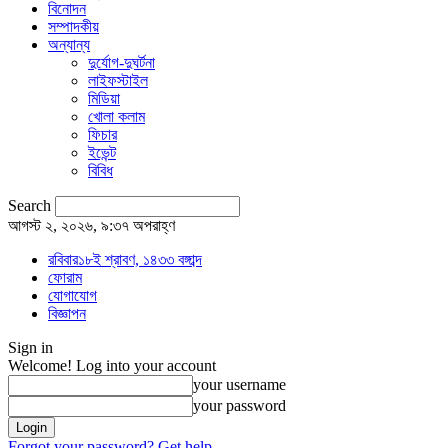
বিনোদন
সম্পাদকীয়
অন্যান্য
দুর্যোগ-দুঘর্টনা
লাইফস্টাইল
মিডিয়া
খোলা কলাম
ফিচার
ইভেন্ট
বিবিধ
Search
আগস্ট ২, ২০২৬, ৯:৩৭ অপরাহ্ণ
রবিবার১৮ই শ্রাবণ, ১৪৩৩ বঙ্গাব্দ
ফোরাম
যোগাযোগ
বিজ্ঞাপন
Sign in
Welcome! Log into your account
your username
your password
Forgot your password? Get help