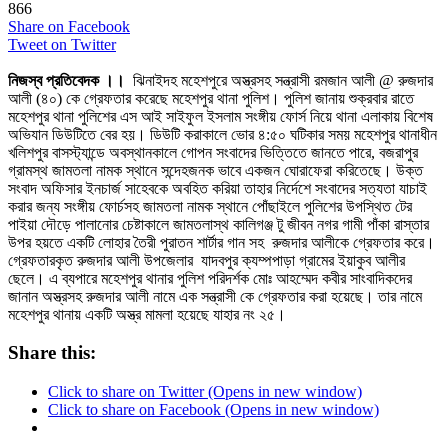
866
Share on Facebook
Tweet on Twitter
নিজস্ব প্রতিবেদক ।।
ঝিনাইদহ মহেশপুরে অস্ত্রসহ সন্ত্রাসী রমজান আলী @ রুজদার
আলী (৪০) কে গ্রেফতার করেছে মহেশপুর থানা পুলিশ। পুলিশ জানায় শুক্রবার রাতে
মহেশপুর থানা পুলিশের এস আই সাইফুল ইসলাম সংঙ্গীয় ফোর্স নিয়ে থানা এলাকায় বিশেষ
অভিযান ডিউটিতে বের হয়। ডিউটি করাকালে ভোর ৪:৫০ ঘটিকার সময় মহেশপুর থানাধীন
খলিশপুর বাসস্ট্যান্ডে অবস্থানকালে গোপন সংবাদের ভিত্তিতে জানতে পারে, বজরাপুর
গ্রামস্থ জামতলা নামক স্থানে সন্দেহজনক ভাবে একজন ঘোরাফেরা করিতেছে। উক্ত
সংবাদ অফিসার ইনচার্জ সাহেবকে অবহিত করিয়া তাহার নির্দেশে সংবাদের সত্যতা যাচাই
করার জন্য সংঙ্গীয় ফোর্চসহ জামতলা নামক স্থানে পোঁছাইলে পুলিশের উপস্থিত টের
পাইয়া দৌড়ে পালানোর চেষ্টাকালে জামতলাস্থ কালিগঞ্জ টু জীবন নগর গামী পাঁকা রাস্তার
উপর হয়তে একটি লোহার তৈরী পুরাতন শার্টার গান সহ রুজদার আলীকে গ্রেফতার করে।
গ্রেফতারকৃত রুজদার আলী উপজেলার যাদবপুর ক্যম্পপাড়া গ্রামের ইয়াকুব আলীর
ছেলে। এ ব্যপারে মহেশপুর থানার পুলিশ পরিদর্শক মোঃ আহম্মেদ কবীর সাংবাদিকদের
জানান অস্ত্রসহ রুজদার আলী নামে এক সন্ত্রাসী কে গ্রেফতার করা হয়েছে। তার নামে
মহেশপুর থানায় একটি অস্ত্র মামলা হয়েছে যাহার নং ২৫।
Share this:
Click to share on Twitter (Opens in new window)
Click to share on Facebook (Opens in new window)