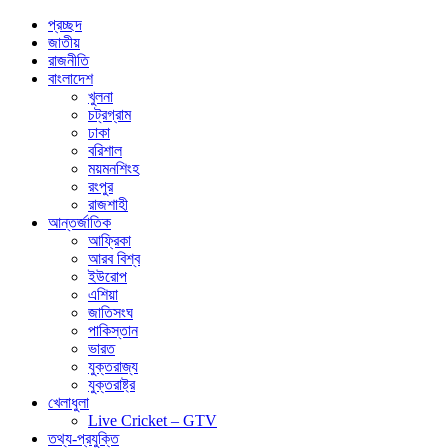
প্রচ্ছদ
জাতীয়
রাজনীতি
বাংলাদেশ
খুলনা
চট্রগ্রাম
ঢাকা
বরিশাল
ময়মনশিংহ
রংপুর
রাজশাহী
আন্তর্জাতিক
আফ্রিকা
আরব বিশ্ব
ইউরোপ
এশিয়া
জাতিসংঘ
পাকিস্তান
ভারত
যুক্তরাজ্য
যুক্তরাষ্ট্র
খেলাধুলা
Live Cricket – GTV
তথ্য-প্রযুক্তি