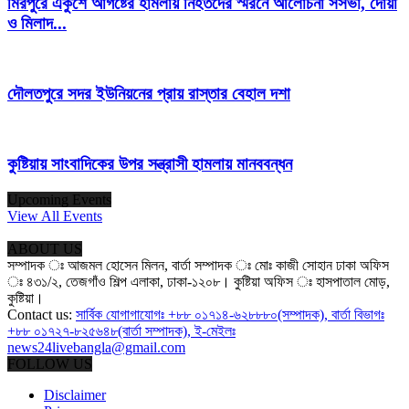
মিরপুরে একুশে আগষ্টের হামলায় নিহতদের স্মরনে আলোচনা সসভা, দোয়া
ও মিলাদ...
দৌলতপুরে সদর ইউনিয়নের প্রায় রাস্তার বেহাল দশা
কুষ্টিয়ায় সাংবাদিকের উপর সন্ত্রাসী হামলায় মানববন্ধন
Upcoming Events
View All Events
ABOUT US
সম্পাদক ঃ আজমল হোসেন মিলন, বার্তা সম্পাদক ঃ মোঃ কাজী সোহান ঢাকা অফিস
ঃ ৪৩১/২, তেজগাঁও শিল্প এলাকা, ঢাকা-১২০৮। কুষ্টিয়া অফিস ঃ হাসপাতাল মোড়,
কুষ্টিয়া।
Contact us:
সার্বিক যোগাগাযোগঃ +৮৮ ০১৭১৪-৬২৮৮৮০(সম্পাদক), বার্তা বিভাগঃ
+৮৮ ০১৭২৭-৮২৫৬৪৮(বার্তা সম্পাদক), ই-মেইলঃ
news24livebangla@gmail.com
FOLLOW US
Disclaimer