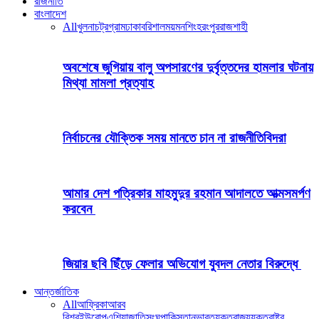
রাজনীতি
বাংলাদেশ
All
খুলনা
চট্রগ্রাম
ঢাকা
বরিশাল
ময়মনশিংহ
রংপুর
রাজশাহী
অবশেষে জুগিয়ায় বালু অপসারণের দুর্বৃত্তদের হামলার ঘটনায়
মিথ্যা মামলা প্রত্যাহ
নির্বাচনের যৌক্তিক সময় মানতে চান না রাজনীতিবিদরা
আমার দেশ পত্রিকার মাহমুদুর রহমান আদালতে আত্মসমর্পণ
করবেন
জিয়ার ছবি ছিঁড়ে ফেলার অভিযোগ যুবদল নেতার বিরুদ্ধে
আন্তর্জাতিক
All
আফ্রিকা
আরব
বিশ্ব
ইউরোপ
এশিয়া
জাতিসংঘ
পাকিস্তান
ভারত
যুক্তরাজ্য
যুক্তরাষ্ট্র