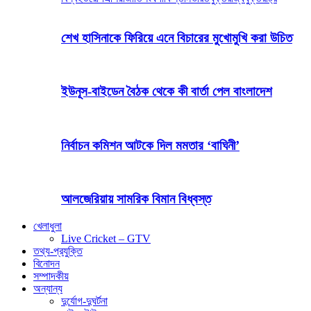
শেখ হাসিনাকে ফিরিয়ে এনে বিচারের মুখোমুখি করা উচিত
ইউনূস-বাইডেন বৈঠক থেকে কী বার্তা পেল বাংলাদেশ
নির্বাচন কমিশন আটকে দিল মমতার ‘বাঘিনী’
আলজেরিয়ায় সামরিক বিমান বিধ্বস্ত
খেলাধুলা
Live Cricket – GTV
তথ্য-প্রযুক্তি
বিনোদন
সম্পাদকীয়
অন্যান্য
দুর্যোগ-দুঘর্টনা