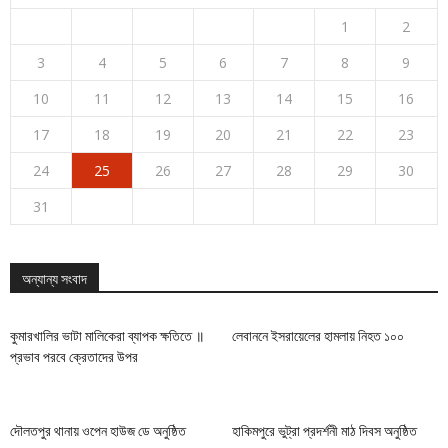
1
2
3
4
5
6
7
8
9
10
11
12
13
14
15
16
17
18
19
20
21
22
23
24
25
26
27
28
29
30
31
অন্যান্য সংবাদ
কুমারখালির ভাটা মালিকেরা ব্যাপক ক্ষতিতে ॥
লেবাননে ইসরায়েলের হামলায় নিহত ১০০
প্রভাব পরবে ক্রেতাদের উপর
দৌলতপুর থানায় ওপেন হাউজ ডে অনুষ্ঠিত
হাকিমপুরে ভুট্রা প্রদর্শনী মাঠ দিবস অনুষ্ঠিত