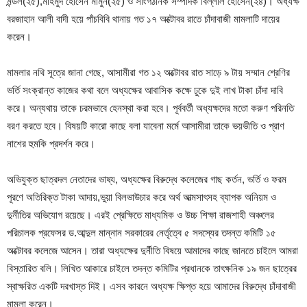
মন্ডল(২৫),মাহমুদ হোসেন মামুন(২৫) ও সাংগঠনিক সম্পাদক বিল্লাল হোসেন(২৪)। অধ্যক্ষ
বরজাহান আলী বাদী হয়ে পাঁচবিবি থানায় গত ১৭ অক্টোবর রাতে চাঁদাবাজী মামলাটি দায়ের
করেন।
মামলার নথি সূত্রে জানা গেছে, আসামীরা গত ১২ অক্টোবর রাত সাড়ে ৯ টায় সম্মান শ্রেণির
ভর্তি সংক্রান্ত কাজের কথা বলে অধ্যক্ষের আবাসিক কক্ষে ঢুকে দুই লাখ টাকা চাঁদা দাবি
করে। অন্যথায় তাকে চরমভাবে হেনস্থা করা হবে। পূর্ববর্তী অধ্যক্ষদের মতো করুণ পরিনতি
বরণ করতে হবে। বিষয়টি কারো কাছে বলা যাবেনা মর্মে আসামীরা তাকে ভয়ভীতি ও প্রাণ
নাশের হুমকি প্রদর্শন করে।
অভিযুক্ত ছাত্রদল নেতাদের ভাষ্য, অধ্যক্ষের বিরুদ্ধে কলেজের গাছ কর্তন, ভর্তি ও ফরম
পূরণে অতিরিক্ত টাকা আদায়,ভুয়া বিলভাউচার করে অর্থ আত্মসাৎসহ ব্যাপক অনিয়ম ও
দুর্নীতির অভিযোগ রয়েছে। এরই প্রেক্ষিতে মাধ্যমিক ও উচ্চ শিক্ষা রাজশাহী অঞ্চলের
পরিচালক প্রফেসর ড.আব্দুল মান্নান সরকারের নের্তৃত্বে ৫ সদস্যের তদন্ত কমিটি ১৫
অক্টোবর কলেজে আসেন। তারা অধ্যক্ষের দুর্নীতি বিষয়ে আমাদের কাছে জানতে চাইলে আমরা
বিস্তারিত বলি। লিখিত আকারে চাইলে তদন্ত কমিটির প্রধানকে তাৎক্ষনিক ১৯ জন ছাত্রের
স্বাক্ষরিত একটি দরখাস্ত দিই। এসব কারনে অধ্যক্ষ ক্ষিপ্ত হয়ে আমাদের বিরুদ্ধে চাঁদাবাজী
মামলা করেন।