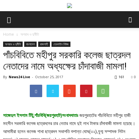
Home
অপরাধ ও দুর্নীতি
অপরাধ ও দুর্নীতি
বাংলাদেশ
রাজশাহী
হেডলাইন নিউজ
পাঁচবিবিতে মহীপুর সরকারি কলেজ ছাত্রদল
নেতাদের নামে অধ্যক্ষের চাঁদাবাজী মামলা!
By
News24 Live
-
October 25, 2017
161
0
সাজেদুল ইসলাম টিটু,পাঁচবিবি(জয়পুরহাট)সংবাদদাতাঃ
জয়পুরহাটের পাঁচবিবিতে মহীপুর হাজী
মহসীন সরকারি কলেজ ছাত্রদলের চার নেতার নামে দুই লাখ টাকার চাঁদাবাজী মামলা হয়েছে।
আসামীরা হলেন কলেজ শাখা ছাত্রদল সভাপতি শুশান্ত ঘোষ(৩২),যুগ্ম সম্পাদক লিটন