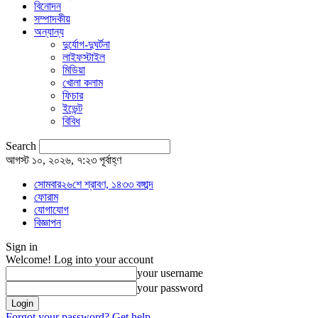
বিনোদন
সম্পাদকীয়
অন্যান্য
দুর্যোগ-দুঘর্টনা
লাইফস্টাইল
মিডিয়া
খোলা কলাম
ফিচার
ইভেন্ট
বিবিধ
Search
আগস্ট ১০, ২০২৬, ৭:২৩ পূর্বাহ্ণ
সোমবার২৬শে শ্রাবণ, ১৪৩৩ বঙ্গাব্দ
ফোরাম
যোগাযোগ
বিজ্ঞাপন
Sign in
Welcome! Log into your account
your username
your password
Forgot your password? Get help