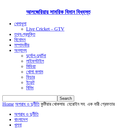
আলজেরিয়ায় সামরিক বিমান বিধ্বস্ত
খেলাধুলা
Live Cricket – GTV
তথ্য-প্রযুক্তি
বিনোদন
সম্পাদকীয়
অন্যান্য
দুর্যোগ-দুঘর্টনা
লাইফস্টাইল
মিডিয়া
খোলা কলাম
ফিচার
ইভেন্ট
বিবিধ
Home
অপরাধ ও দুর্নীতি
কুষ্টিয়ার খোকসায় হেরোইন সহ এক নারী গ্রেফতার
অপরাধ ও দুর্নীতি
বাংলাদেশ
খুলনা