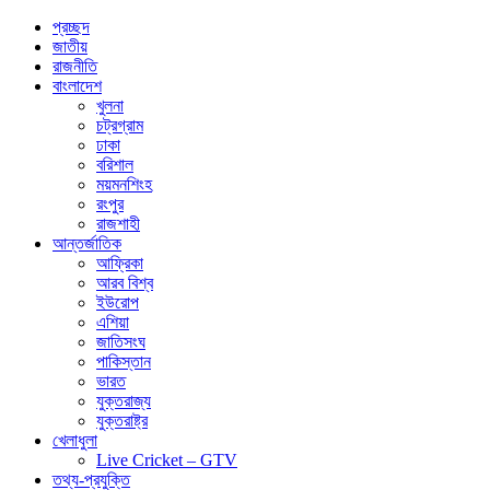
প্রচ্ছদ
জাতীয়
রাজনীতি
বাংলাদেশ
খুলনা
চট্রগ্রাম
ঢাকা
বরিশাল
ময়মনশিংহ
রংপুর
রাজশাহী
আন্তর্জাতিক
আফ্রিকা
আরব বিশ্ব
ইউরোপ
এশিয়া
জাতিসংঘ
পাকিস্তান
ভারত
যুক্তরাজ্য
যুক্তরাষ্ট্র
খেলাধুলা
Live Cricket – GTV
তথ্য-প্রযুক্তি