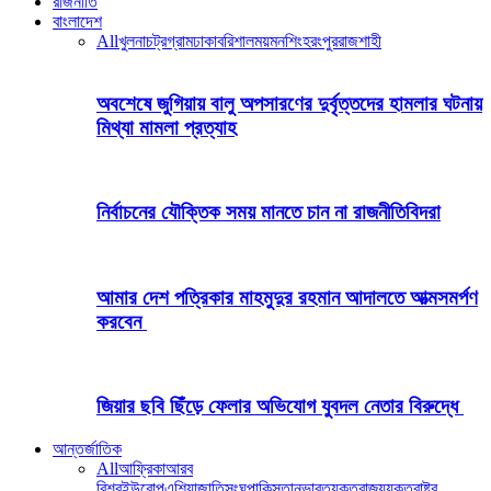
রাজনীতি
বাংলাদেশ
All
খুলনা
চট্রগ্রাম
ঢাকা
বরিশাল
ময়মনশিংহ
রংপুর
রাজশাহী
অবশেষে জুগিয়ায় বালু অপসারণের দুর্বৃত্তদের হামলার ঘটনায়
মিথ্যা মামলা প্রত্যাহ
নির্বাচনের যৌক্তিক সময় মানতে চান না রাজনীতিবিদরা
আমার দেশ পত্রিকার মাহমুদুর রহমান আদালতে আত্মসমর্পণ
করবেন
জিয়ার ছবি ছিঁড়ে ফেলার অভিযোগ যুবদল নেতার বিরুদ্ধে
আন্তর্জাতিক
All
আফ্রিকা
আরব
বিশ্ব
ইউরোপ
এশিয়া
জাতিসংঘ
পাকিস্তান
ভারত
যুক্তরাজ্য
যুক্তরাষ্ট্র