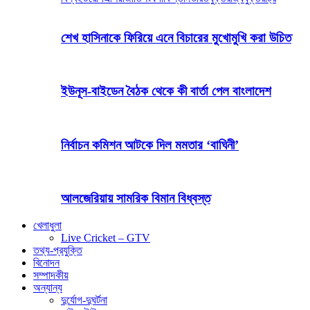
শেখ হাসিনাকে ফিরিয়ে এনে বিচারের মুখোমুখি করা উচিত
ইউনূস-বাইডেন বৈঠক থেকে কী বার্তা পেল বাংলাদেশ
নির্বাচন কমিশন আটকে দিল মমতার ‘বাঘিনী’
আলজেরিয়ায় সামরিক বিমান বিধ্বস্ত
খেলাধুলা
Live Cricket – GTV
তথ্য-প্রযুক্তি
বিনোদন
সম্পাদকীয়
অন্যান্য
দুর্যোগ-দুঘর্টনা