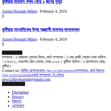
কুষ্টিয়ায় হারবাল ঔষধ খেয়ে ২ জনের মৃত্যু
Azmol Hossain Milon
-
February 4, 2019
0
কুষ্টিয়ায় সাংবাদিকের উপর সন্ত্রাসী হামলায় মানববন্ধন
Azmol Hossain Milon
-
February 4, 2019
0
ABOUT US
সম্পাদক ঃ আজমল হোসেন মিলন, বার্তা সম্পাদক ঃ মোঃ কাজী সোহান ঢাকা অফিস
ঃ ৪৩১/২, তেজগাঁও শিল্প এলাকা, ঢাকা-১২০৮। কুষ্টিয়া অফিস ঃ হাসপাতাল মোড়,
কুষ্টিয়া।
Contact us:
সার্বিক যোগাগাযোগঃ +৮৮ ০১৭১৪-৬২৮৮৮০(সম্পাদক), বার্তা বিভাগঃ
+৮৮ ০১৭২৭-৮২৫৬৪৮(বার্তা সম্পাদক), ই-মেইলঃ
news24livebangla@gmail.com
FOLLOW US
Disclaimer
Privacy
বিজ্ঞাপন
যোগাযোগ