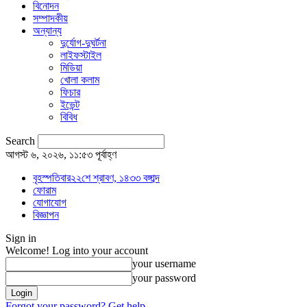
বিনোদন
সম্পাদকীয়
অন্যান্য
দুর্যোগ-দুঘর্টনা
লাইফস্টাইল
মিডিয়া
খোলা কলাম
ফিচার
ইভেন্ট
বিবিধ
Search
আগস্ট ৬, ২০২৬, ১১:৫৩ পূর্বাহ্ণ
বৃহস্পতিবার২২শে শ্রাবণ, ১৪৩৩ বঙ্গাব্দ
ফোরাম
যোগাযোগ
বিজ্ঞাপন
Sign in
Welcome! Log into your account
your username
your password
Forgot your password? Get help