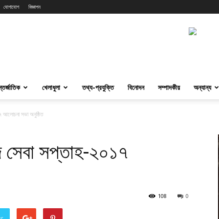
যোগাযোগ
বিজ্ঞাপন
্তর্জাতিক
খেলাধুলা
তথ্য-প্রযুক্তি
বিনোদন
সম্পাদকীয়
অন্যান্য
১৭ আলোচনা সভা অনুষ্ঠিত
পদ সেবা সপ্তাহ-২০১৭
108
0
er