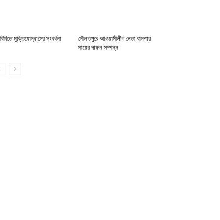
চবিবিতে মুক্তিযোদ্ধাদের সংবর্ধনা
দৌলতপুরে আওয়ামীলীগ নেতা বাদশার
মায়ের দাফন সম্পন্ন