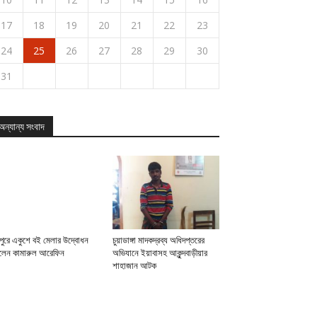
17
18
19
20
21
22
23
24
25
26
27
28
29
30
31
অন্যান্য সংবাদ
Upcoming
Events
View
All
Events
পুরে একুশে বই মেলার উদ্বোধন
চুয়াডাঙ্গা মাদকদ্রব্য অধিদপ্তরের
লেন কামারুল আরেফিন
অভিযানে ইয়াবাসহ আকুন্দবাড়ীয়ার
শাহাজান আটক