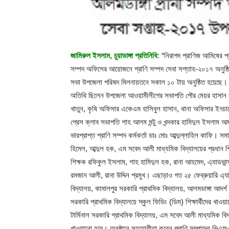
জামিরুল ইসলাম, চুয়াডাঙ্গা প্রতিনিধি
: “নিরাপদ প্রাণিজ আমিষের প্
সম্পদ অফিসের আয়োজনে প্রাণি সম্পদ সেবা সপ্তাহ-২০১৭ অনুষ্ঠি
সভা উপজেলা পরিষদ মিলনায়তনে সকাল ১০ টায় অনুষ্ঠিত হয়েছে। 
অতিথি ছিলেন উপজেলা আওয়ামীলীগের সভাপতি পৌর মেয়র হাসান ক
খাতুন, কৃষি অফিসার একেএম হাসিবুল হাসান, থানা অফিসার ইনচার
প্রেস ক্লাব সভাপতি শাহ আলম মন্টু ও খন্দকার হামিদুল ইসলাম আ
ভারপ্রাপ্ত প্রাণি সম্পদ কর্মকর্তা ডাঃ মোঃ আব্দুল্লাহিল কাফি।
হিমেল, আব্দুল হক, এম সবেদ আলী মাধ্যমিক বিদ্যালয়ের প্রধান শি
শিক্ষক রফিকুল ইসলাম, শাহ হামিদুল হক, রানা আহমেদ, এ্যাডভান্
রমজান আলী, রানা উদ্দিন প্রমুখ। এছাড়াও গত ২৫ ফেব্রুয়ারি এ্যাড
বিদ্যালয়, কামালপুর সরকারি প্রাথমিক বিদ্যালয়, আলমডাঙ্গা আদর্
সরকারি প্রাথমিক বিদ্যালয়ে স্কুল ফিডিং (ডিম) শিক্ষার্থীদের খ
টার্মিনাল সরকারি প্রাথমিক বিদ্যালয়, এম সবেদ আলী মাধ্যমিক বিদ্
খাওয়ানো হবে। অনুষ্ঠানে সহযোগীতা করেন প্রাণি সম্পাদের ভিএফ