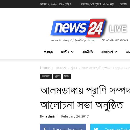
আগস্ট ৭, ২০২৬, ৪:৪২ পূর্বাহ্ণ
শুক্রবার২৩শে শ্রাবণ, ১৪৩৩ বঙ্গাব্দ
ফোরাম
News24Live
প্রচ্ছদ
জাতীয়
রাজনীতি
বাংলাদেশ
আন
Home
বাংলাদেশ
খুলনা
আলমডাঙ্গায় প্রাণি সম্পদ সেবা সপ্তাহ-২০
বাংলাদেশ
খুলনা
বিবিধ
আলমডাঙ্গায় প্রাণি সম্
আলোচনা সভা অনুষ্ঠিত
By
admin
-
February 26, 2017
Share on Facebook
Tweet on Twitt